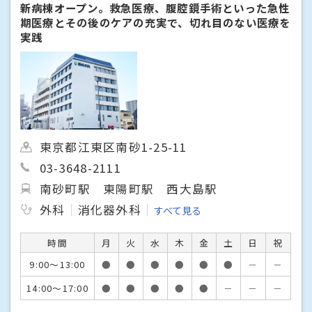
新病棟オープン。救急医療、腹腔鏡手術といった急性
期医療とその後のケアの充実で、切れ目のない医療を
実践
東京都江東区南砂1-25-11
03-3648-2111
南砂町駅
東陽町駅
西大島駅
外科
消化器外科
すべて見る
時間
月
火
水
木
金
土
日
祝
9:00～13:00
●
●
●
●
●
●
－
－
14:00～17:00
●
●
●
●
●
－
－
－