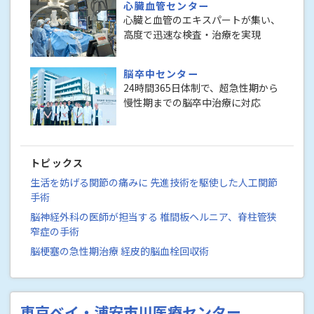
心臓血管センター
心臓と血管のエキスパートが集い、
高度で迅速な検査・治療を実現
脳卒中センター
24時間365日体制で、超急性期から
慢性期までの脳卒中治療に対応
トピックス
生活を妨げる関節の痛みに 先進技術を駆使した人工関節
手術
脳神経外科の医師が担当する 椎間板ヘルニア、脊柱管狭
窄症の手術
脳梗塞の急性期治療 経皮的脳血栓回収術
東京ベイ・浦安市川医療センター