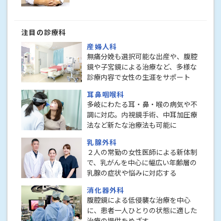
注目の診療科
産婦人科
無痛分娩も選択可能な出産や、腹腔
鏡や子宮鏡による治療など、多様な
診療内容で女性の生涯をサポート
耳鼻咽喉科
多岐にわたる耳・鼻・喉の病気や不
調に対応。内視鏡手術、中耳加圧療
法など新たな治療法も可能に
乳腺外科
２人の常勤の女性医師による新体制
で、乳がんを中心に幅広い年齢層の
乳腺の症状や悩みに対応する
消化器外科
腹腔鏡による低侵襲な治療を中心
に、患者一人ひとりの状態に適した
治療の提供をめざす