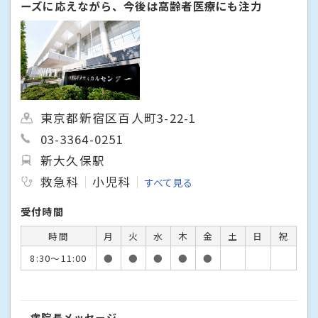
ーズに応えながら、今後は高齢者医療にも注力
東京都新宿区百人町3-22-1
03-3364-0251
新大久保駅
救急科
小児科
すべて見る
受付時間
時間
月
火
水
木
金
土
日
祝
8:30～11:00
●
●
●
●
●
病院長メッセージ