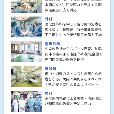
水頭症など、江東区内で発症する脳
神経疾患に広く対応
外科
消化器外科を中心に各分野の治療を
広く扱う。腹腔鏡手術や単孔式鏡視
下手術といった低侵襲手治療を実施
整形外科
小児の骨折からスポーツ障害、加齢
に伴う痛みまで 整形外科領域全般で
専門性の高い医療を提供
麻酔科
術中・術後のストレスと疼痛から患
者を守る。院内で実施するすべての
手術が安全に行えるようサポート
内科
消化器内視鏡による検査・治療 およ
び糖尿病の治療と予防に尽力