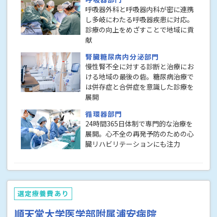
呼吸器外科と呼吸器内科が密に連携
し多岐にわたる呼吸器疾患に対応。
診療の向上をめざすことで地域に貢
献
腎臓糖尿病内分泌部門
慢性腎不全に対する診断と治療にお
ける地域の最後の砦。糖尿病治療で
は併存症と合併症を意識した診療を
展開
循環器部門
24時間365日体制で専門的な治療を
展開。心不全の再発予防のための心
臓リハビリテーションにも注力
選定療養費あり
順天堂大学医学部附属浦安病院