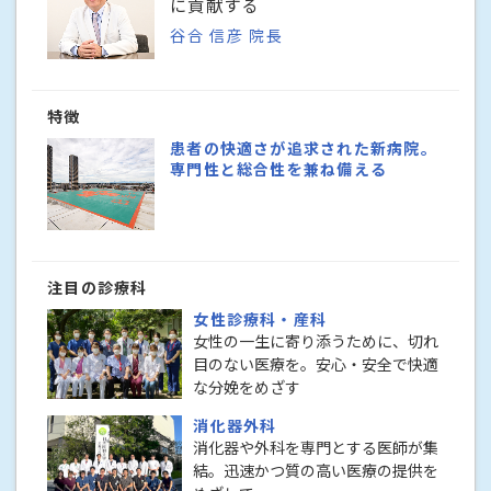
に貢献する
谷合 信彦 院長
特徴
患者の快適さが追求された新病院。
専門性と総合性を兼ね備える
注目の診療科
女性診療科・産科
女性の一生に寄り添うために、切れ
目のない医療を。安心・安全で快適
な分娩をめざす
消化器外科
消化器や外科を専門とする医師が集
結。迅速かつ質の高い医療の提供を