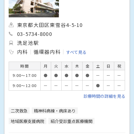
東京都大田区東雪谷4-5-10
03-5734-8000
洗足池駅
内科
循環器内科
すべて見る
時間
月
火
水
木
金
土
日
祝
9:00～17:00
●
●
●
●
●
ー
ー
ー
9:00～12:00
ー
ー
ー
ー
ー
●
ー
ー
診療時間の詳細を見る
二次救急
精神科病棟・病床あり
地域医療支援病院
紹介受診重点医療機関