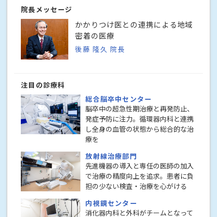
院長メッセージ
かかりつけ医との連携による地域
密着の医療
後藤 隆久 院長
注目の診療科
総合脳卒中センター
脳卒中の超急性期治療と再発防止、
発症予防に注力。循環器内科と連携
し全身の血管の状態から総合的な治
療を
放射線治療部門
先進機器の導入と専任の医師の加入
で治療の精度向上を追求。患者に負
担の少ない検査・治療を心がける
内視鏡センター
消化器内科と外科がチームとなって