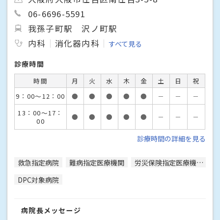
06-6696-5591
我孫子町駅
沢ノ町駅
内科
消化器内科
すべて見る
診療時間
時間
月
火
水
木
金
土
日
祝
9：00～12：00
●
●
●
●
●
－
－
－
13：00～17：
●
●
●
●
●
－
－
－
00
診療時間の詳細を見る
救急指定病院
難病指定医療機関
労災保険指定医療機関
DPC対象病院
病院長メッセージ