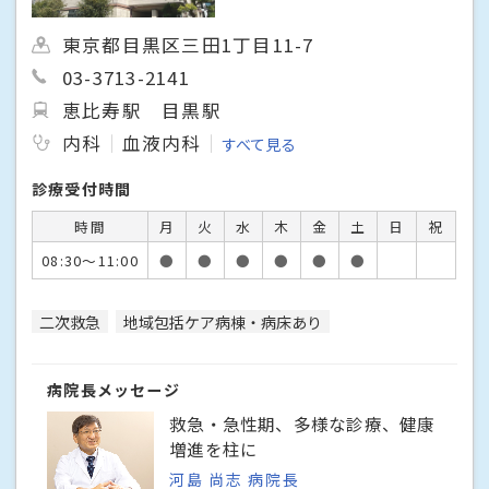
東京都目黒区三田1丁目11-7
03-3713-2141
恵比寿駅
目黒駅
内科
血液内科
すべて見る
診療受付時間
時間
月
火
水
木
金
土
日
祝
08:30～11:00
●
●
●
●
●
●
二次救急
地域包括ケア病棟・病床あり
病院長メッセージ
救急・急性期、多様な診療、健康
増進を柱に
河島 尚志 病院長