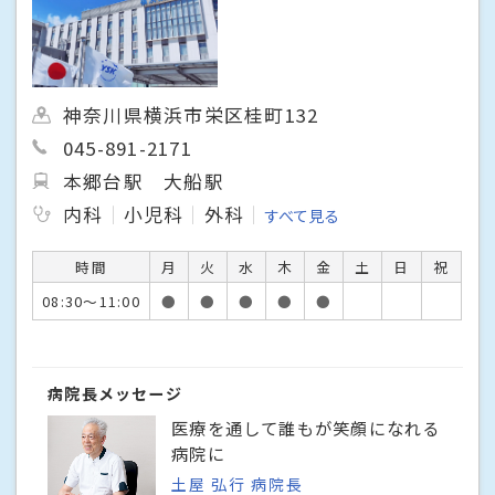
神奈川県横浜市栄区桂町132
045-891-2171
本郷台駅
大船駅
内科
小児科
外科
すべて見る
時間
月
火
水
木
金
土
日
祝
08:30～11:00
●
●
●
●
●
病院長メッセージ
医療を通して誰もが笑顔になれる
病院に
土屋 弘行 病院長