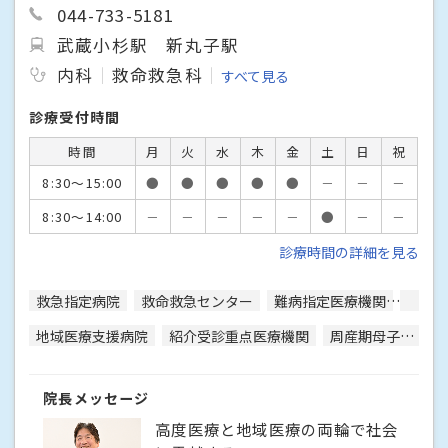
044-733-5181
武蔵小杉駅
新丸子駅
内科
救命救急科
すべて見る
診療受付時間
時間
月
火
水
木
金
土
日
祝
8:30～15:00
●
●
●
●
●
－
－
－
8:30～14:00
－
－
－
－
－
●
－
－
診療時間の詳細を見る
救急指定病院
救命救急センター
難病指定医療機関
災害
地域医療支援病院
紹介受診重点医療機関
周産期母子医療センター
院長メッセージ
高度医療と地域医療の両輪で社会