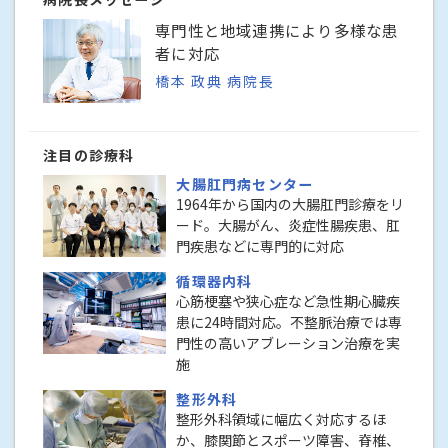
専門性と地域連携により多様な患
者に対応
橋本 政典 病院長
注目の診療科
大腸肛門病センター
1964年から国内の大腸肛門診療をリ
ード。大腸がん、炎症性腸疾患、肛
門疾患などに専門的に対応
循環器内科
心筋梗塞や狭心症など急性期心臓疾
患に24時間対応。不整脈治療では専
門性の高いアブレーション治療を実
施
整形外科
整形外科領域に幅広く対応するほ
か、膝関節とスポーツ障害、脊椎、