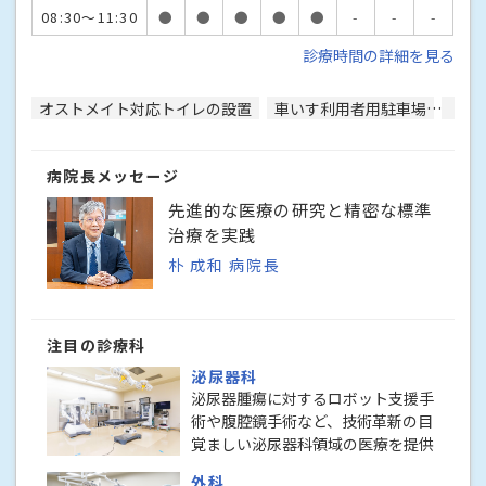
08:30～11:30
●
●
●
●
●
-
-
-
診療時間の詳細を見る
オストメイト対応トイレの設置
車いす利用者用駐車場
駐車
病院長メッセージ
先進的な医療の研究と精密な標準
治療を実践
朴 成和 病院長
注目の診療科
泌尿器科
泌尿器腫瘍に対するロボット支援手
術や腹腔鏡手術など、技術革新の目
覚ましい泌尿器科領域の医療を提供
外科