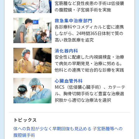
宮筋腫など良性疾患の手術は低侵襲
の腹腔鏡・子宮鏡手術を実施
救急集中治療部門
各診療科やコメディカルと密に連携
しながら、24時間365日体制で質の
高い救急医療を追究
消化器内科
安全性に配慮した内視鏡検査・治療
で病気の早期発見・治療に努める。
他科との連携で総合的な診療を実践
心臓血管外科
MICS（低侵襲心臓手術）、カテーテ
ル、胸骨切開手術など豊富な治療選
択肢から適切な治療法を選択
トピックス
体への負担が少なく早期回復も見込める 子宮筋腫等への
腹腔鏡手術