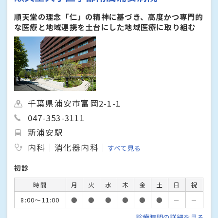
順天堂の理念「仁」の精神に基づき、高度かつ専門的
な医療と地域連携を土台にした地域医療に取り組む
千葉県浦安市富岡2-1-1
047-353-3111
新浦安駅
内科
消化器内科
すべて見る
初診
時間
月
火
水
木
金
土
日
祝
8:00～11:00
●
●
●
●
●
●
－
－
診療時間の詳細を見る