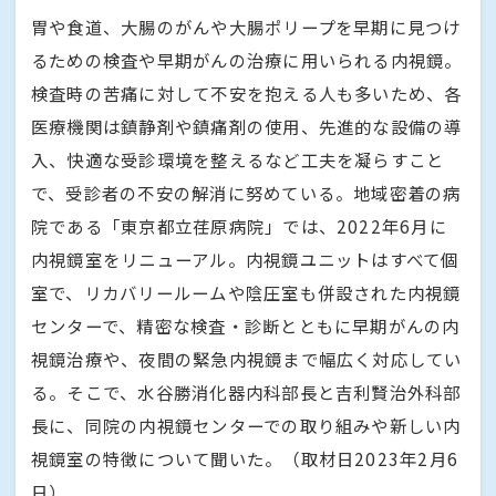
胃や食道、大腸のがんや大腸ポリープを早期に見つけ
るための検査や早期がんの治療に用いられる内視鏡。
検査時の苦痛に対して不安を抱える人も多いため、各
医療機関は鎮静剤や鎮痛剤の使用、先進的な設備の導
入、快適な受診環境を整えるなど工夫を凝らすこと
で、受診者の不安の解消に努めている。地域密着の病
院である「東京都立荏原病院」では、2022年6月に
内視鏡室をリニューアル。内視鏡ユニットはすべて個
室で、リカバリールームや陰圧室も併設された内視鏡
センターで、精密な検査・診断とともに早期がんの内
視鏡治療や、夜間の緊急内視鏡まで幅広く対応してい
る。そこで、水谷勝消化器内科部長と吉利賢治外科部
長に、同院の内視鏡センターでの取り組みや新しい内
視鏡室の特徴について聞いた。（取材日2023年2月6
日）