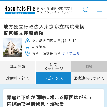
病院・総合病院検索なら
ホスピタルズ・ファイル
地方独立行政法人東京都立病院機構
東京都立荏原病院
東京都大田区東雪谷4-5-10
洗足池駅
内科
循環器内科
すべて見る
院長
基本情報
特徴
メッセージ
診療科・部門
トピックス
医療連携について
胃痛と下痢が同時に起こる原因はがん？
内視鏡で早期発見・治療を