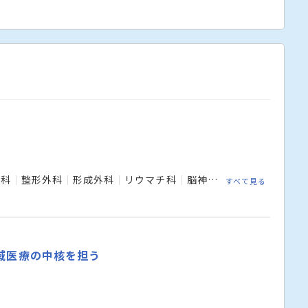
外科
整形外科
形成外科
リウマチ科
脳神経外科
呼吸器外科
すべて見る
域医療の中核を担う