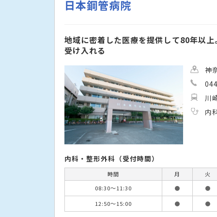
日本鋼管病院
地域に密着した医療を提供して80年以
受け入れる
神
04
川
内
内科・整形外科（受付時間）
時間
月
火
08:30〜11:30
●
●
12:50〜15:00
●
●