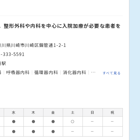
上。整形外科や内科を中心に入院加療が必要な患者を
奈川県川崎市川崎区鋼管通1-2-1
4-333-5591
崎駅
科
呼吸器内科
循環器内科
消化器内科
肝臓内科
糖尿病内分
すべて見る
水
木
金
土
日
祝
●
●
●
〇
－
－
●
●
●
－
－
－