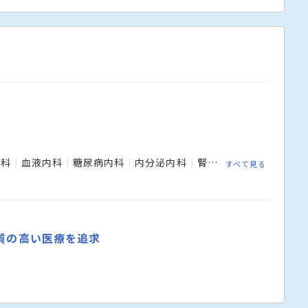
内科
血液内科
糖尿病内科
内分泌内科
腎臓内科
脳神経内科
すべて見る
質の高い医療を追求