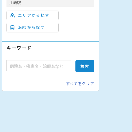
川崎駅
エリアから探す
沿線から探す
キーワード
泌内科
腎臓内科
神経内科
外科
消化器外科
乳腺外科
血管
すべてをクリア