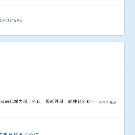
PDとSAS
糖尿病代謝内科
外科
整形外科
脳神経外科
麻酔科
皮膚科
すべて見る
生きられるように