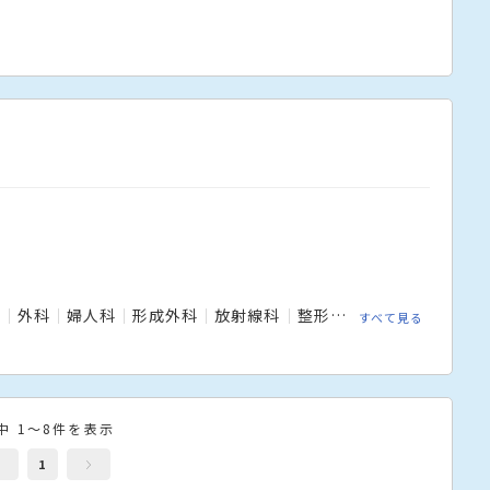
科
外科
婦人科
形成外科
放射線科
整形外科
眼科
神経内
すべて見る
中 1～8件を表示
1