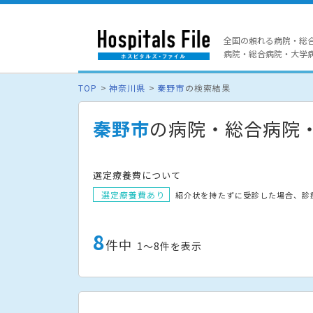
全国の頼れる病院・総
病院・総合病院・大学病院
TOP
神奈川県
秦野市
の検索結果
秦野市
の病院・総合病院
選定療養費について
選定療養費あり
紹介状を持たずに受診した場合、診
8
件中
1〜8件を表示