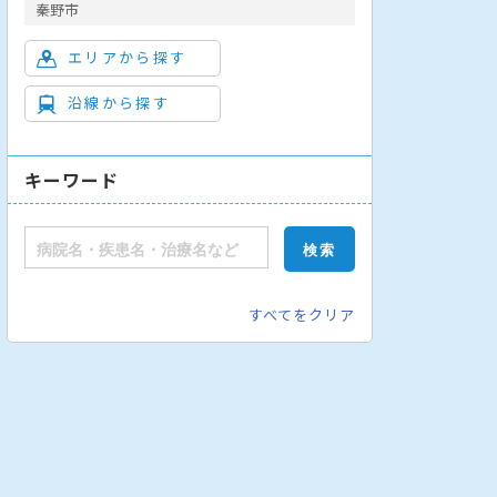
秦野市
エリアから探す
沿線から探す
キーワード
科
脳神経外科
泌尿器科
産婦人科
眼科
耳鼻咽喉科
皮膚科
すべてをクリア