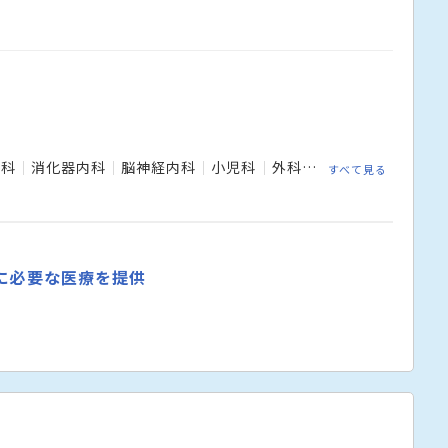
内科
消化器内科
脳神経内科
小児科
外科
整形外科
形成外
すべて見る
に必要な医療を提供