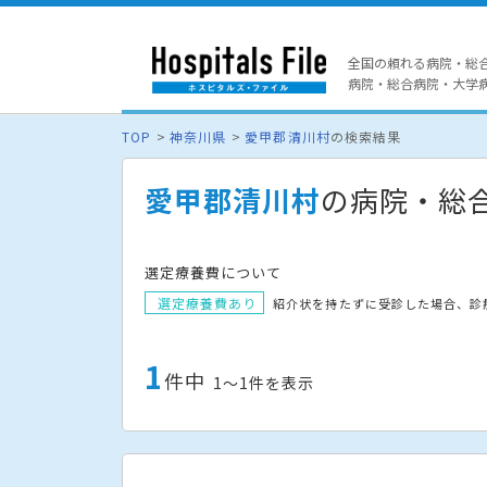
全国の頼れる病院・総
病院・総合病院・大学病院
TOP
神奈川県
愛甲郡清川村
の検索結果
愛甲郡清川村
の病院・総
選定療養費について
選定療養費あり
紹介状を持たずに受診した場合、診
1
件中
1〜1件を表示