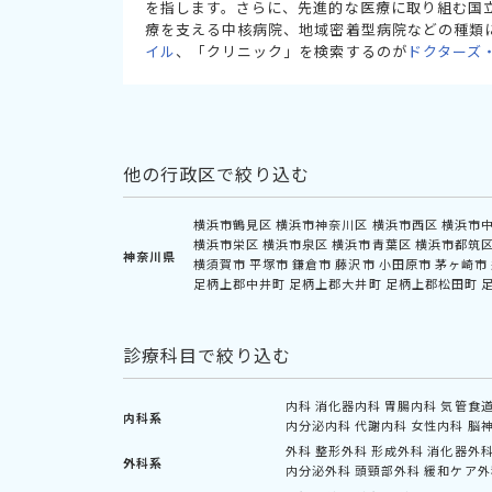
を指します。さらに、先進的な医療に取り組む国
療を支える中核病院、地域密着型病院などの種類
イル
、「クリニック」を検索するのが
ドクターズ
他の行政区で絞り込む
横浜市鶴見区
横浜市神奈川区
横浜市西区
横浜市
横浜市栄区
横浜市泉区
横浜市青葉区
横浜市都筑
神奈川県
横須賀市
平塚市
鎌倉市
藤沢市
小田原市
茅ヶ崎市
足柄上郡中井町
足柄上郡大井町
足柄上郡松田町
診療科目で絞り込む
内科
消化器内科
胃腸内科
気管食
内科系
内分泌内科
代謝内科
女性内科
脳
外科
整形外科
形成外科
消化器外
外科系
内分泌外科
頭頸部外科
緩和ケア外