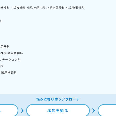
鼻咽喉科
小児皮膚科
小児神経内科
小児泌尿器科
小児整形外科
科
泌尿器科
精神科
老年精神科
リテーション科
外科
科
臨床検査科
悩みに寄り添うアプローチ
る
病気を知る