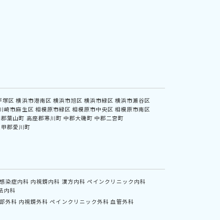
戸塚区
横浜市港南区
横浜市旭区
横浜市緑区
横浜市瀬谷区
川崎市麻生区
相模原市緑区
相模原市中央区
相模原市南区
浦郡葉山町
高座郡寒川町
中郡大磯町
中郡二宮町
愛甲郡愛川町
感染症内科
内視鏡内科
漢方内科
ペインクリニック内科
法内科
部外科
内視鏡外科
ペインクリニック外科
血管外科