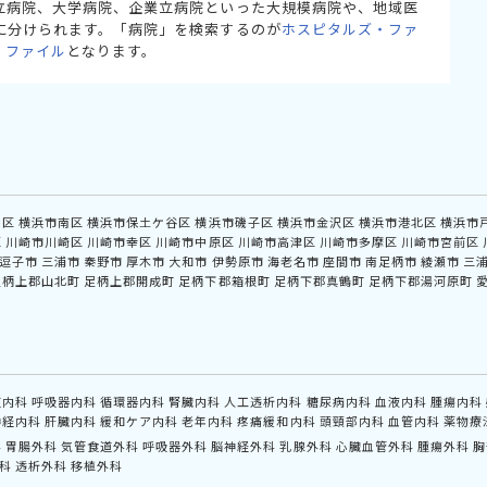
立病院、大学病院、企業立病院といった大規模病院や、地域医
に分けられます。「病院」を検索するのが
ホスピタルズ・ファ
・ファイル
となります。
中区
横浜市南区
横浜市保土ケ谷区
横浜市磯子区
横浜市金沢区
横浜市港北区
横浜市
区
川崎市川崎区
川崎市幸区
川崎市中原区
川崎市高津区
川崎市多摩区
川崎市宮前区
逗子市
三浦市
秦野市
厚木市
大和市
伊勢原市
海老名市
座間市
南足柄市
綾瀬市
三
足柄上郡山北町
足柄上郡開成町
足柄下郡箱根町
足柄下郡真鶴町
足柄下郡湯河原町
道内科
呼吸器内科
循環器内科
腎臓内科
人工透析内科
糖尿病内科
血液内科
腫瘍内科
神経内科
肝臓内科
緩和ケア内科
老年内科
疼痛緩和内科
頭頸部内科
血管内科
薬物療
科
胃腸外科
気管食道外科
呼吸器外科
脳神経外科
乳腺外科
心臓血管外科
腫瘍外科
胸
科
透析外科
移植外科