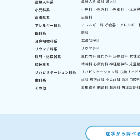
産婦人科
産科
婦人科
産婦人科系
小児科
小児外科
小児眼科
小児耳
小児科系
皮膚科
皮膚科系
アレルギー科
呼吸器・アレルギー
アレルギー科系
眼科
眼科系
耳鼻咽喉科
耳鼻咽喉科系
リウマチ科
リウマチ科系
肛門内科
肛門外科
泌尿器科
女性
肛門・泌尿器系
精神科
心療内科
神経精神科
児童
精神科系
リハビリテーション科
心臓リハビ
リハビリテーション科系
歯科
矯正歯科
小児歯科
歯科口腔
歯科系
放射線科
麻酔科
救急科
病理診断
その他
症状から調べ