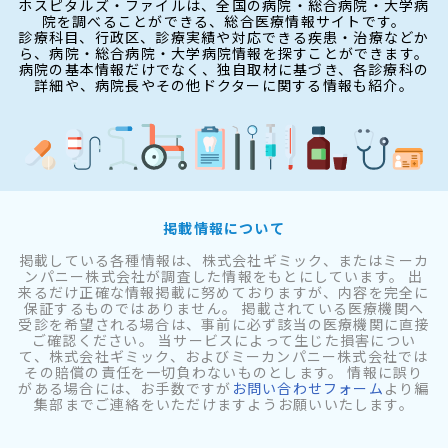
ホスピタルズ・ファイルは、全国の病院・総合病院・大学病
院を調べることができる、総合医療情報サイトです。
診療科目、行政区、診療実績や対応できる疾患・治療などか
ら、病院・総合病院・大学病院情報を探すことができます。
病院の基本情報だけでなく、独自取材に基づき、各診療科の
詳細や、病院長やその他ドクターに関する情報も紹介。
掲載情報について
掲載している各種情報は、株式会社ギミック、またはミーカ
ンパニー株式会社が調査した情報をもとにしています。 出
来るだけ正確な情報掲載に努めておりますが、内容を完全に
保証するものではありません。 掲載されている医療機関へ
受診を希望される場合は、事前に必ず該当の医療機関に直接
ご確認ください。 当サービスによって生じた損害につい
て、株式会社ギミック、およびミーカンパニー株式会社では
その賠償の責任を一切負わないものとします。 情報に誤り
がある場合には、お手数ですが
お問い合わせフォーム
より編
集部までご連絡をいただけますようお願いいたします。