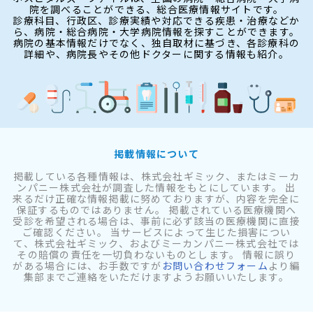
院を調べることができる、総合医療情報サイトです。
診療科目、行政区、診療実績や対応できる疾患・治療などか
ら、病院・総合病院・大学病院情報を探すことができます。
病院の基本情報だけでなく、独自取材に基づき、各診療科の
詳細や、病院長やその他ドクターに関する情報も紹介。
掲載情報について
掲載している各種情報は、株式会社ギミック、またはミーカ
ンパニー株式会社が調査した情報をもとにしています。 出
来るだけ正確な情報掲載に努めておりますが、内容を完全に
保証するものではありません。 掲載されている医療機関へ
受診を希望される場合は、事前に必ず該当の医療機関に直接
ご確認ください。 当サービスによって生じた損害につい
て、株式会社ギミック、およびミーカンパニー株式会社では
その賠償の責任を一切負わないものとします。 情報に誤り
がある場合には、お手数ですが
お問い合わせフォーム
より編
集部までご連絡をいただけますようお願いいたします。