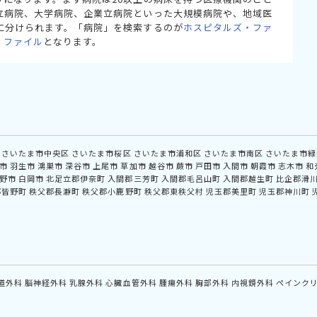
立病院、大学病院、企業立病院といった大規模病院や、地域医
に分けられます。「病院」を検索するのが
ホスピタルズ・ファ
・ファイル
となります。
さいたま市中央区
さいたま市桜区
さいたま市浦和区
さいたま市南区
さいたま市緑
市
羽生市
鴻巣市
深谷市
上尾市
草加市
越谷市
蕨市
戸田市
入間市
朝霞市
志木市
和
野市
白岡市
北足立郡伊奈町
入間郡三芳町
入間郡毛呂山町
入間郡越生町
比企郡滑
郡皆野町
秩父郡長瀞町
秩父郡小鹿野町
秩父郡東秩父村
児玉郡美里町
児玉郡神川町
道外科
脳神経外科
乳腺外科
心臓血管外科
腫瘍外科
胸部外科
内視鏡外科
ペインク