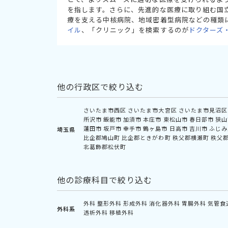
を指します。さらに、先進的な医療に取り組む国
療を支える中核病院、地域密着型病院などの種類
イル
、「クリニック」を検索するのが
ドクターズ
他の行政区で絞り込む
さいたま市西区
さいたま市大宮区
さいたま市見沼区
所沢市
飯能市
加須市
本庄市
東松山市
春日部市
狭山
蓮田市
坂戸市
幸手市
鶴ヶ島市
日高市
吉川市
ふじみ
埼玉県
比企郡鳩山町
比企郡ときがわ町
秩父郡横瀬町
秩父
北葛飾郡松伏町
他の診療科目で絞り込む
外科
整形外科
形成外科
消化器外科
胃腸外科
気管食
外科系
透析外科
移植外科