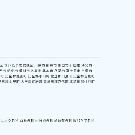
区
さいたま市岩槻区
川越市
熊谷市
川口市
行田市
秩父市
光市
新座市
桶川市
久喜市
北本市
八潮市
富士見市
三郷市
川町
比企郡嵐山町
比企郡小川町
比企郡川島町
比企郡吉見町
児玉郡上里町
大里郡寄居町
南埼玉郡宮代町
北葛飾郡杉戸町
リニック外科
血管外科
内分泌外科
頭頸部外科
緩和ケア外科