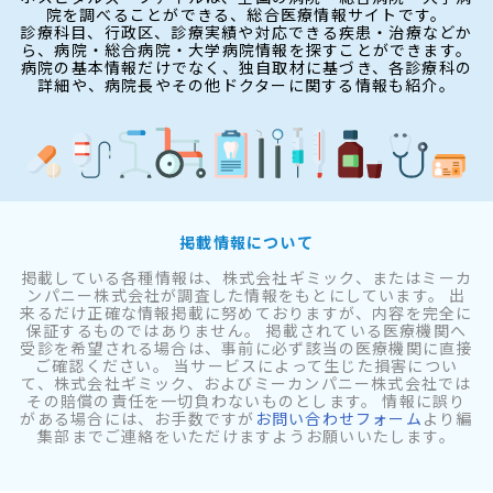
院を調べることができる、総合医療情報サイトです。
診療科目、行政区、診療実績や対応できる疾患・治療などか
ら、病院・総合病院・大学病院情報を探すことができます。
病院の基本情報だけでなく、独自取材に基づき、各診療科の
詳細や、病院長やその他ドクターに関する情報も紹介。
掲載情報について
掲載している各種情報は、株式会社ギミック、またはミーカ
ンパニー株式会社が調査した情報をもとにしています。 出
来るだけ正確な情報掲載に努めておりますが、内容を完全に
保証するものではありません。 掲載されている医療機関へ
受診を希望される場合は、事前に必ず該当の医療機関に直接
ご確認ください。 当サービスによって生じた損害につい
て、株式会社ギミック、およびミーカンパニー株式会社では
その賠償の責任を一切負わないものとします。 情報に誤り
がある場合には、お手数ですが
お問い合わせフォーム
より編
集部までご連絡をいただけますようお願いいたします。