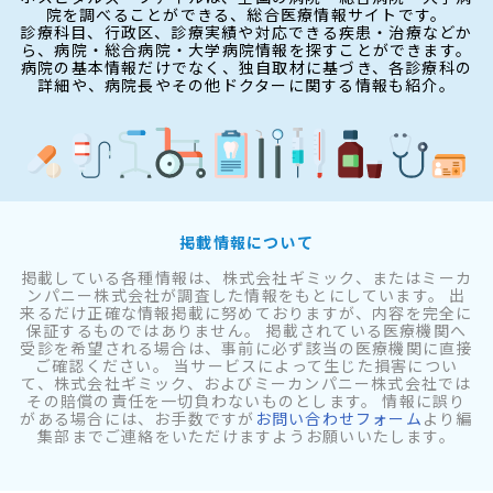
院を調べることができる、総合医療情報サイトです。
診療科目、行政区、診療実績や対応できる疾患・治療などか
ら、病院・総合病院・大学病院情報を探すことができます。
病院の基本情報だけでなく、独自取材に基づき、各診療科の
詳細や、病院長やその他ドクターに関する情報も紹介。
掲載情報について
掲載している各種情報は、株式会社ギミック、またはミーカ
ンパニー株式会社が調査した情報をもとにしています。 出
来るだけ正確な情報掲載に努めておりますが、内容を完全に
保証するものではありません。 掲載されている医療機関へ
受診を希望される場合は、事前に必ず該当の医療機関に直接
ご確認ください。 当サービスによって生じた損害につい
て、株式会社ギミック、およびミーカンパニー株式会社では
その賠償の責任を一切負わないものとします。 情報に誤り
がある場合には、お手数ですが
お問い合わせフォーム
より編
集部までご連絡をいただけますようお願いいたします。