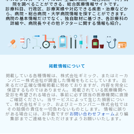
院を調べることができる、総合医療情報サイトです。
診療科目、行政区、診療実績や対応できる疾患・治療などか
ら、病院・総合病院・大学病院情報を探すことができます。
病院の基本情報だけでなく、独自取材に基づき、各診療科の
詳細や、病院長やその他ドクターに関する情報も紹介。
掲載情報について
掲載している各種情報は、株式会社ギミック、またはミーカ
ンパニー株式会社が調査した情報をもとにしています。 出
来るだけ正確な情報掲載に努めておりますが、内容を完全に
保証するものではありません。 掲載されている医療機関へ
受診を希望される場合は、事前に必ず該当の医療機関に直接
ご確認ください。 当サービスによって生じた損害につい
て、株式会社ギミック、およびミーカンパニー株式会社では
その賠償の責任を一切負わないものとします。 情報に誤り
がある場合には、お手数ですが
お問い合わせフォーム
より編
集部までご連絡をいただけますようお願いいたします。