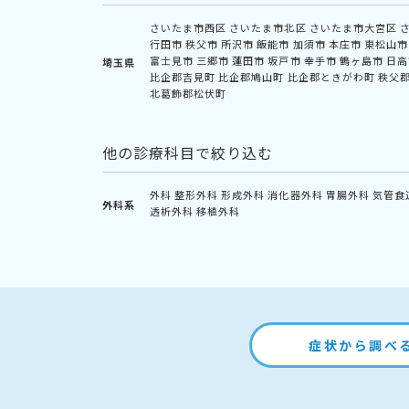
さいたま市西区
さいたま市北区
さいたま市大宮区
行田市
秩父市
所沢市
飯能市
加須市
本庄市
東松山市
富士見市
三郷市
蓮田市
坂戸市
幸手市
鶴ヶ島市
日高
埼玉県
比企郡吉見町
比企郡鳩山町
比企郡ときがわ町
秩父
北葛飾郡松伏町
他の診療科目で絞り込む
外科
整形外科
形成外科
消化器外科
胃腸外科
気管食
外科系
透析外科
移植外科
症状から調べ