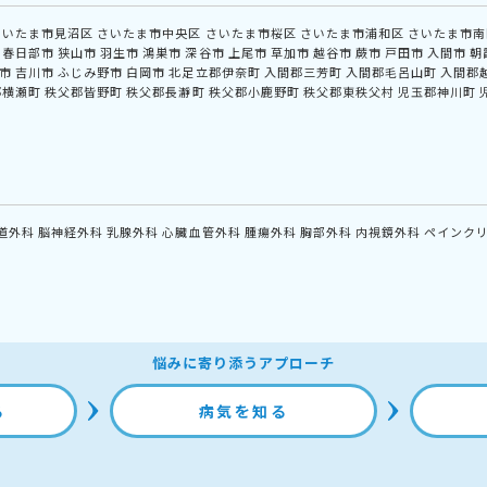
さいたま市見沼区
さいたま市中央区
さいたま市桜区
さいたま市浦和区
さいたま市南
春日部市
狭山市
羽生市
鴻巣市
深谷市
上尾市
草加市
越谷市
蕨市
戸田市
入間市
朝
市
吉川市
ふじみ野市
白岡市
北足立郡伊奈町
入間郡三芳町
入間郡毛呂山町
入間郡
郡横瀬町
秩父郡皆野町
秩父郡長瀞町
秩父郡小鹿野町
秩父郡東秩父村
児玉郡神川町
道外科
脳神経外科
乳腺外科
心臓血管外科
腫瘍外科
胸部外科
内視鏡外科
ペインク
悩みに寄り添うアプローチ
る
病気を知る