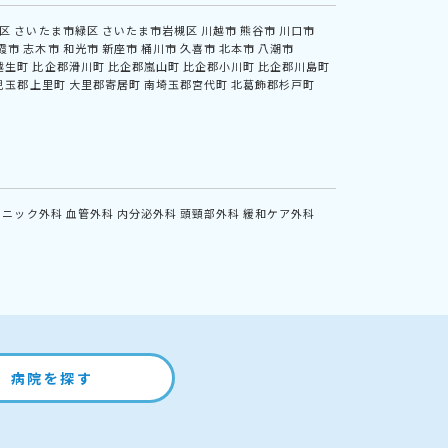
区
さいたま市緑区
さいたま市岩槻区
川越市
熊谷市
川口市
霞市
志木市
和光市
新座市
桶川市
久喜市
北本市
八潮市
越生町
比企郡滑川町
比企郡嵐山町
比企郡小川町
比企郡川島町
児玉郡上里町
大里郡寄居町
南埼玉郡宮代町
北葛飾郡杉戸町
リニック外科
血管外科
内分泌外科
頭頸部外科
緩和ケア外科
病院を探す