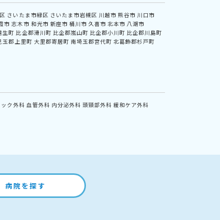
区
さいたま市緑区
さいたま市岩槻区
川越市
熊谷市
川口市
霞市
志木市
和光市
新座市
桶川市
久喜市
北本市
八潮市
越生町
比企郡滑川町
比企郡嵐山町
比企郡小川町
比企郡川島町
児玉郡上里町
大里郡寄居町
南埼玉郡宮代町
北葛飾郡杉戸町
ニック外科
血管外科
内分泌外科
頭頸部外科
緩和ケア外科
病院を探す