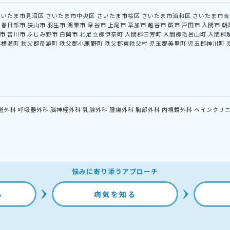
さいたま市見沼区
さいたま市中央区
さいたま市桜区
さいたま市浦和区
さいたま市南
春日部市
狭山市
羽生市
鴻巣市
深谷市
上尾市
草加市
越谷市
蕨市
戸田市
入間市
朝
市
吉川市
ふじみ野市
白岡市
北足立郡伊奈町
入間郡三芳町
入間郡毛呂山町
入間郡
郡横瀬町
秩父郡長瀞町
秩父郡小鹿野町
秩父郡東秩父村
児玉郡美里町
児玉郡神川町
道外科
呼吸器外科
脳神経外科
乳腺外科
腫瘍外科
胸部外科
内視鏡外科
ペインクリ
悩みに寄り添うアプローチ
る
病気を知る