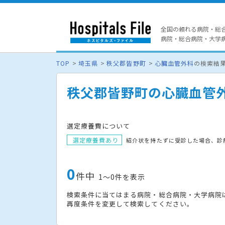
全国の頼れる病院・総
病院・総合病院・大学病院
TOP
埼玉県
秩父郡皆野町
心臓血管外科
の検索結
秩父郡皆野町の心臓血管
選定療養費について
選定療養費あり
紹介状を持たずに受診した場合、診
0
件中
1〜0件を表示
検索条件に当てはまる病院・総合病院・大学病院
再度条件を変更して検索してください。