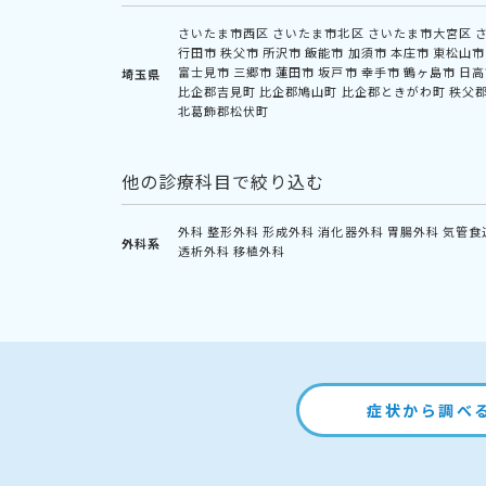
さいたま市西区
さいたま市北区
さいたま市大宮区
行田市
秩父市
所沢市
飯能市
加須市
本庄市
東松山市
富士見市
三郷市
蓮田市
坂戸市
幸手市
鶴ヶ島市
日高
埼玉県
比企郡吉見町
比企郡鳩山町
比企郡ときがわ町
秩父
北葛飾郡松伏町
他の診療科目で絞り込む
外科
整形外科
形成外科
消化器外科
胃腸外科
気管食
外科系
透析外科
移植外科
症状から調べ