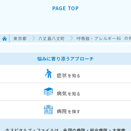
PAGE TOP
東京都
八丈島八丈町
呼吸器・アレルギー科
の
悩みに寄り添うアプローチ
症状
を知る
病気
を知る
病院
を探す
ホスピタルズ・ファイルは、全国の病院・総合病院・大学病