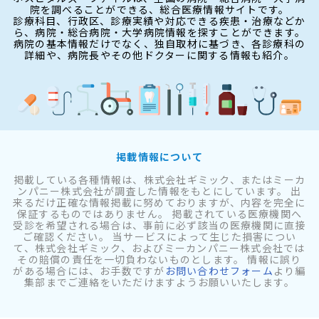
院を調べることができる、総合医療情報サイトです。
診療科目、行政区、診療実績や対応できる疾患・治療などか
ら、病院・総合病院・大学病院情報を探すことができます。
病院の基本情報だけでなく、独自取材に基づき、各診療科の
詳細や、病院長やその他ドクターに関する情報も紹介。
掲載情報について
掲載している各種情報は、株式会社ギミック、またはミーカ
ンパニー株式会社が調査した情報をもとにしています。 出
来るだけ正確な情報掲載に努めておりますが、内容を完全に
保証するものではありません。 掲載されている医療機関へ
受診を希望される場合は、事前に必ず該当の医療機関に直接
ご確認ください。 当サービスによって生じた損害につい
て、株式会社ギミック、およびミーカンパニー株式会社では
その賠償の責任を一切負わないものとします。 情報に誤り
がある場合には、お手数ですが
お問い合わせフォーム
より編
集部までご連絡をいただけますようお願いいたします。