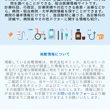
院を調べることができる、総合医療情報サイトです。
診療科目、行政区、診療実績や対応できる疾患・治療などか
ら、病院・総合病院・大学病院情報を探すことができます。
病院の基本情報だけでなく、独自取材に基づき、各診療科の
詳細や、病院長やその他ドクターに関する情報も紹介。
掲載情報について
掲載している各種情報は、株式会社ギミック、またはミーカ
ンパニー株式会社が調査した情報をもとにしています。 出
来るだけ正確な情報掲載に努めておりますが、内容を完全に
保証するものではありません。 掲載されている医療機関へ
受診を希望される場合は、事前に必ず該当の医療機関に直接
ご確認ください。 当サービスによって生じた損害につい
て、株式会社ギミック、およびミーカンパニー株式会社では
その賠償の責任を一切負わないものとします。 情報に誤り
がある場合には、お手数ですが
お問い合わせフォーム
より編
集部までご連絡をいただけますようお願いいたします。