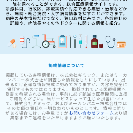
院を調べることができる、総合医療情報サイトです。
診療科目、行政区、診療実績や対応できる疾患・治療などか
ら、病院・総合病院・大学病院情報を探すことができます。
病院の基本情報だけでなく、独自取材に基づき、各診療科の
詳細や、病院長やその他ドクターに関する情報も紹介。
掲載情報について
掲載している各種情報は、株式会社ギミック、またはミーカ
ンパニー株式会社が調査した情報をもとにしています。 出
来るだけ正確な情報掲載に努めておりますが、内容を完全に
保証するものではありません。 掲載されている医療機関へ
受診を希望される場合は、事前に必ず該当の医療機関に直接
ご確認ください。 当サービスによって生じた損害につい
て、株式会社ギミック、およびミーカンパニー株式会社では
その賠償の責任を一切負わないものとします。 情報に誤り
がある場合には、お手数ですが
お問い合わせフォーム
より編
集部までご連絡をいただけますようお願いいたします。