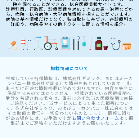
院を調べることができる、総合医療情報サイトです。
診療科目、行政区、診療実績や対応できる疾患・治療などか
ら、病院・総合病院・大学病院情報を探すことができます。
病院の基本情報だけでなく、独自取材に基づき、各診療科の
詳細や、病院長やその他ドクターに関する情報も紹介。
掲載情報について
掲載している各種情報は、株式会社ギミック、またはミーカ
ンパニー株式会社が調査した情報をもとにしています。 出
来るだけ正確な情報掲載に努めておりますが、内容を完全に
保証するものではありません。 掲載されている医療機関へ
受診を希望される場合は、事前に必ず該当の医療機関に直接
ご確認ください。 当サービスによって生じた損害につい
て、株式会社ギミック、およびミーカンパニー株式会社では
その賠償の責任を一切負わないものとします。 情報に誤り
がある場合には、お手数ですが
お問い合わせフォーム
より編
集部までご連絡をいただけますようお願いいたします。