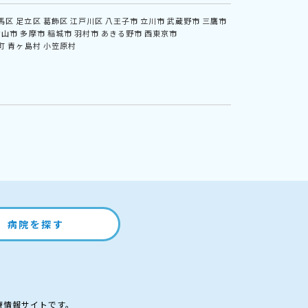
馬区
足立区
葛飾区
江戸川区
八王子市
立川市
武蔵野市
三鷹市
村山市
多摩市
稲城市
羽村市
あきる野市
西東京市
町
青ヶ島村
小笠原村
病院を探す
療情報サイトです。