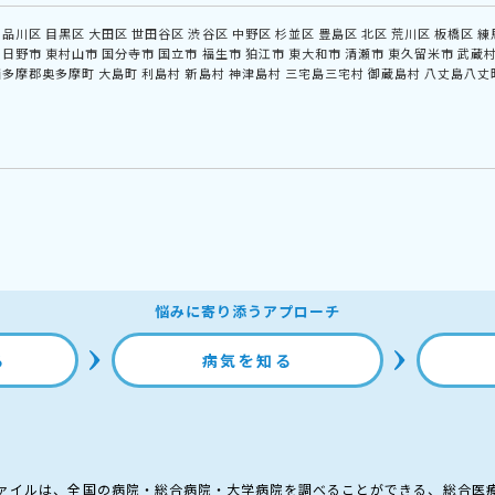
品川区
目黒区
大田区
世田谷区
渋谷区
中野区
杉並区
豊島区
北区
荒川区
板橋区
練
日野市
東村山市
国分寺市
国立市
福生市
狛江市
東大和市
清瀬市
東久留米市
武蔵
西多摩郡奥多摩町
大島町
利島村
新島村
神津島村
三宅島三宅村
御蔵島村
八丈島八丈
悩みに寄り添うアプローチ
る
病気を知る
ァイルは、全国の病院・総合病院・大学病院を調べることができる、総合医