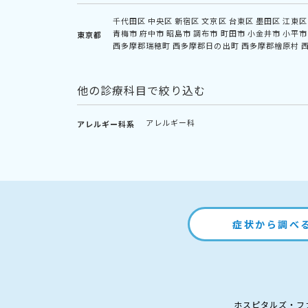
千代田区
中央区
新宿区
文京区
台東区
墨田区
江東区
青梅市
府中市
昭島市
調布市
町田市
小金井市
小平市
東京都
西多摩郡瑞穂町
西多摩郡日の出町
西多摩郡檜原村
他の診療科目で絞り込む
アレルギー科
アレルギー科系
症状から調べ
ホスピタルズ・フ