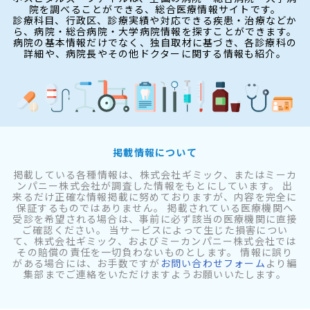
院を調べることができる、総合医療情報サイトです。
診療科目、行政区、診療実績や対応できる疾患・治療などか
ら、病院・総合病院・大学病院情報を探すことができます。
病院の基本情報だけでなく、独自取材に基づき、各診療科の
詳細や、病院長やその他ドクターに関する情報も紹介。
掲載情報について
掲載している各種情報は、株式会社ギミック、またはミーカ
ンパニー株式会社が調査した情報をもとにしています。 出
来るだけ正確な情報掲載に努めておりますが、内容を完全に
保証するものではありません。 掲載されている医療機関へ
受診を希望される場合は、事前に必ず該当の医療機関に直接
ご確認ください。 当サービスによって生じた損害につい
て、株式会社ギミック、およびミーカンパニー株式会社では
その賠償の責任を一切負わないものとします。 情報に誤り
がある場合には、お手数ですが
お問い合わせフォーム
より編
集部までご連絡をいただけますようお願いいたします。