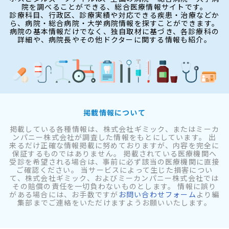
院を調べることができる、総合医療情報サイトです。
診療科目、行政区、診療実績や対応できる疾患・治療などか
ら、病院・総合病院・大学病院情報を探すことができます。
病院の基本情報だけでなく、独自取材に基づき、各診療科の
詳細や、病院長やその他ドクターに関する情報も紹介。
掲載情報について
掲載している各種情報は、株式会社ギミック、またはミーカ
ンパニー株式会社が調査した情報をもとにしています。 出
来るだけ正確な情報掲載に努めておりますが、内容を完全に
保証するものではありません。 掲載されている医療機関へ
受診を希望される場合は、事前に必ず該当の医療機関に直接
ご確認ください。 当サービスによって生じた損害につい
て、株式会社ギミック、およびミーカンパニー株式会社では
その賠償の責任を一切負わないものとします。 情報に誤り
がある場合には、お手数ですが
お問い合わせフォーム
より編
集部までご連絡をいただけますようお願いいたします。