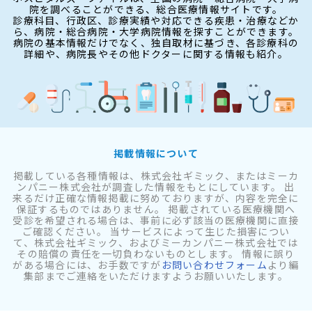
院を調べることができる、総合医療情報サイトです。
診療科目、行政区、診療実績や対応できる疾患・治療などか
ら、病院・総合病院・大学病院情報を探すことができます。
病院の基本情報だけでなく、独自取材に基づき、各診療科の
詳細や、病院長やその他ドクターに関する情報も紹介。
掲載情報について
掲載している各種情報は、株式会社ギミック、またはミーカ
ンパニー株式会社が調査した情報をもとにしています。 出
来るだけ正確な情報掲載に努めておりますが、内容を完全に
保証するものではありません。 掲載されている医療機関へ
受診を希望される場合は、事前に必ず該当の医療機関に直接
ご確認ください。 当サービスによって生じた損害につい
て、株式会社ギミック、およびミーカンパニー株式会社では
その賠償の責任を一切負わないものとします。 情報に誤り
がある場合には、お手数ですが
お問い合わせフォーム
より編
集部までご連絡をいただけますようお願いいたします。