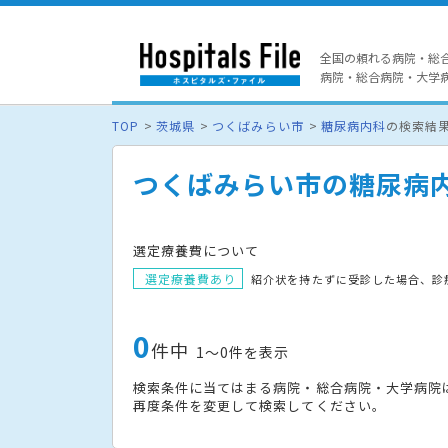
全国の頼れる病院・総
病院・総合病院・大学病院
TOP
茨城県
つくばみらい市
糖尿病内科
の検索結
つくばみらい市の糖尿病
選定療養費について
選定療養費あり
紹介状を持たずに受診した場合、診
0
件中
1〜0件を表示
検索条件に当てはまる病院・総合病院・大学病院
再度条件を変更して検索してください。