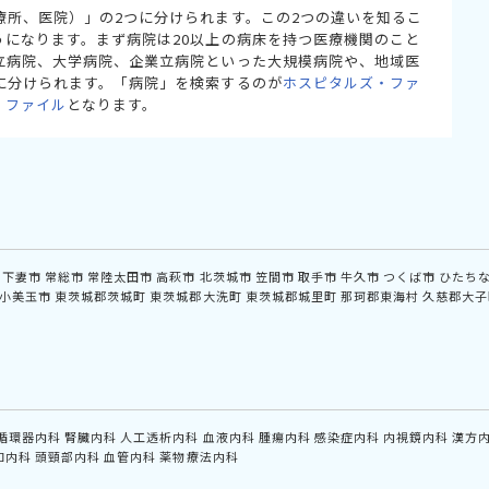
療所、医院）」の2つに分けられます。この2つの違いを知るこ
うになります。まず病院は20以上の病床を持つ医療機関のこと
立病院、大学病院、企業立病院といった大規模病院や、地域医
に分けられます。「病院」を検索するのが
ホスピタルズ・ファ
・ファイル
となります。
下妻市
常総市
常陸太田市
高萩市
北茨城市
笠間市
取手市
牛久市
つくば市
ひたち
小美玉市
東茨城郡茨城町
東茨城郡大洗町
東茨城郡城里町
那珂郡東海村
久慈郡大子
循環器内科
腎臓内科
人工透析内科
血液内科
腫瘍内科
感染症内科
内視鏡内科
漢方
和内科
頭頸部内科
血管内科
薬物療法内科