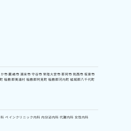
なか市
鹿嶋市
潮来市
守谷市
常陸大宮市
那珂市
筑西市
坂東市
町
稲敷郡美浦村
稲敷郡阿見町
稲敷郡河内町
結城郡八千代町
内科
ペインクリニック内科
内分泌内科
代謝内科
女性内科