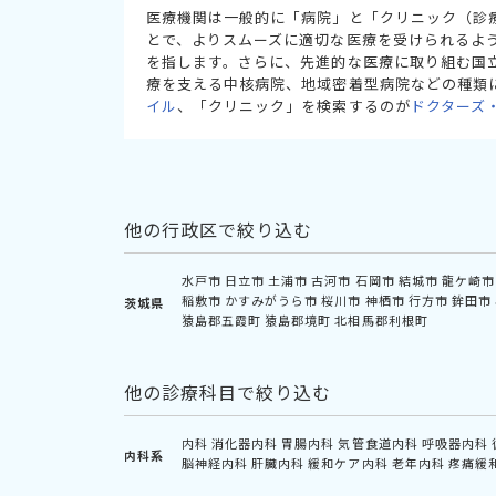
医療機関は一般的に「病院」と「クリニック（診
とで、よりスムーズに適切な医療を受けられるよ
を指します。さらに、先進的な医療に取り組む国
療を支える中核病院、地域密着型病院などの種類
イル
、「クリニック」を検索するのが
ドクターズ
他の行政区で絞り込む
水戸市
日立市
土浦市
古河市
石岡市
結城市
龍ケ崎市
稲敷市
かすみがうら市
桜川市
神栖市
行方市
鉾田市
茨城県
猿島郡五霞町
猿島郡境町
北相馬郡利根町
他の診療科目で絞り込む
内科
消化器内科
胃腸内科
気管食道内科
呼吸器内科
内科系
脳神経内科
肝臓内科
緩和ケア内科
老年内科
疼痛緩