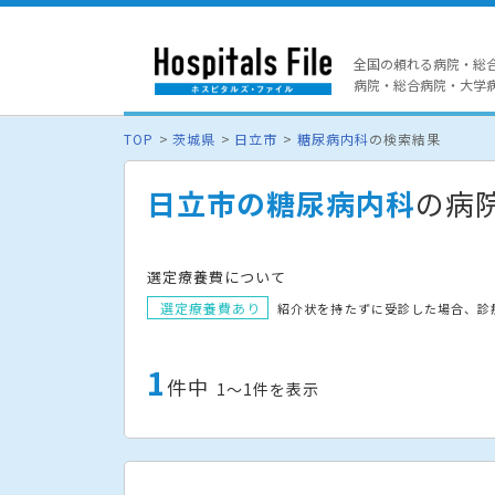
全国の頼れる病院・総
病院・総合病院・大学病院
TOP
茨城県
日立市
糖尿病内科
の検索結果
日立市の糖尿病内科
の病
選定療養費について
選定療養費あり
紹介状を持たずに受診した場合、診
1
件中
1〜1件を表示