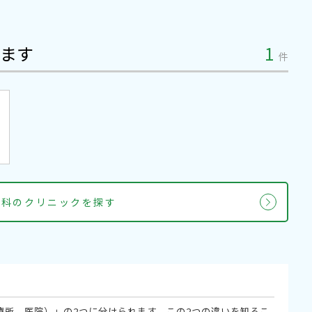
ます
1
件
内科のクリニックを探す
療所、医院）」の2つに分けられます。この2つの違いを知るこ