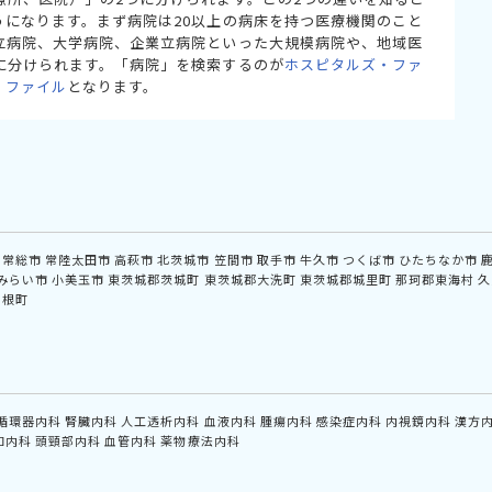
うになります。まず病院は20以上の病床を持つ医療機関のこと
立病院、大学病院、企業立病院といった大規模病院や、地域医
に分けられます。「病院」を検索するのが
ホスピタルズ・ファ
・ファイル
となります。
常総市
常陸太田市
高萩市
北茨城市
笠間市
取手市
牛久市
つくば市
ひたちなか市
みらい市
小美玉市
東茨城郡茨城町
東茨城郡大洗町
東茨城郡城里町
那珂郡東海村
久
利根町
循環器内科
腎臓内科
人工透析内科
血液内科
腫瘍内科
感染症内科
内視鏡内科
漢方
和内科
頭頸部内科
血管内科
薬物療法内科