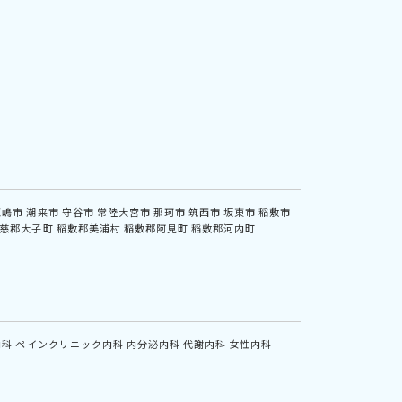
鹿嶋市
潮来市
守谷市
常陸大宮市
那珂市
筑西市
坂東市
稲敷市
慈郡大子町
稲敷郡美浦村
稲敷郡阿見町
稲敷郡河内町
内科
ペインクリニック内科
内分泌内科
代謝内科
女性内科