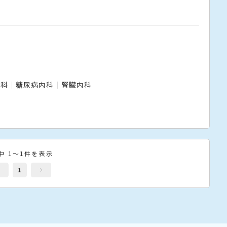
内科
糖尿病内科
腎臓内科
中 1～1件を表示
1