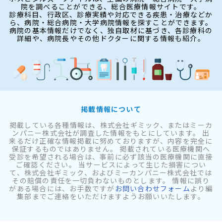
院を調べることができる、総合医療情報サイトです。
診療科目、行政区、診療実績や対応できる疾患・治療などか
ら、病院・総合病院・大学病院情報を探すことができます。
病院の基本情報だけでなく、独自取材に基づき、各診療科の
詳細や、病院長やその他ドクターに関する情報も紹介。
掲載情報について
掲載している各種情報は、株式会社ギミック、またはミーカ
ンパニー株式会社が調査した情報をもとにしています。 出
来るだけ正確な情報掲載に努めておりますが、内容を完全に
保証するものではありません。 掲載されている医療機関へ
受診を希望される場合は、事前に必ず該当の医療機関に直接
ご確認ください。 当サービスによって生じた損害につい
て、株式会社ギミック、およびミーカンパニー株式会社では
その賠償の責任を一切負わないものとします。 情報に誤り
がある場合には、お手数ですが
お問い合わせフォーム
より編
集部までご連絡をいただけますようお願いいたします。