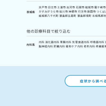
水戸市
日立市
土浦市
古河市
石岡市
結城市
龍ケ崎市
かすみがうら市
桜川市
神栖市
行方市
鉾田市
つくば
茨城県
結城郡八千代町
猿島郡五霞町
猿島郡境町
北相馬郡
他の診療科目で絞り込む
内科
消化器内科
胃腸内科
気管食道内科
呼吸器内科
内科系
脳神経内科
肝臓内科
緩和ケア内科
老年内科
疼痛緩
症状から調べ