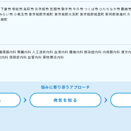
下妻市
常総市
高萩市
北茨城市
笠間市
取手市
牛久市
つくば市
ひたちなか市
鹿嶋
みらい市
小美玉市
東茨城郡茨城町
東茨城郡大洗町
東茨城郡城里町
那珂郡東海村
久
利根町
循環器内科
腎臓内科
人工透析内科
血液内科
腫瘍内科
感染症内科
内視鏡内科
漢方
和内科
頭頸部内科
血管内科
薬物療法内科
悩みに寄り添うアプローチ
る
病気を知る