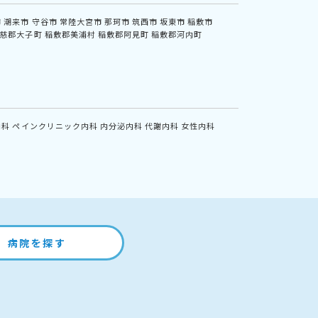
市
潮来市
守谷市
常陸大宮市
那珂市
筑西市
坂東市
稲敷市
慈郡大子町
稲敷郡美浦村
稲敷郡阿見町
稲敷郡河内町
内科
ペインクリニック内科
内分泌内科
代謝内科
女性内科
病院を探す