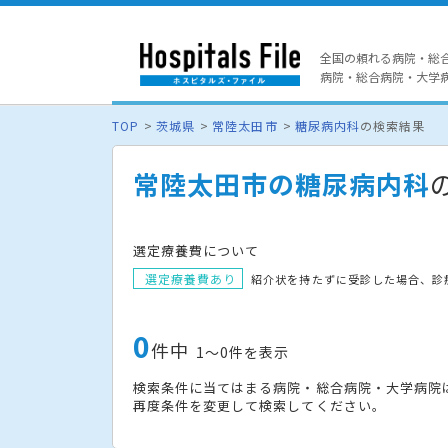
全国の頼れる病院・総
病院・総合病院・大学病院
TOP
茨城県
常陸太田市
糖尿病内科
の検索結果
常陸太田市の糖尿病内科
選定療養費について
選定療養費あり
紹介状を持たずに受診した場合、診
0
件中
1〜0件を表示
検索条件に当てはまる病院・総合病院・大学病院
再度条件を変更して検索してください。