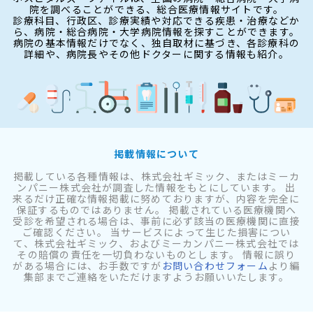
院を調べることができる、総合医療情報サイトです。
診療科目、行政区、診療実績や対応できる疾患・治療などか
ら、病院・総合病院・大学病院情報を探すことができます。
病院の基本情報だけでなく、独自取材に基づき、各診療科の
詳細や、病院長やその他ドクターに関する情報も紹介。
掲載情報について
掲載している各種情報は、株式会社ギミック、またはミーカ
ンパニー株式会社が調査した情報をもとにしています。 出
来るだけ正確な情報掲載に努めておりますが、内容を完全に
保証するものではありません。 掲載されている医療機関へ
受診を希望される場合は、事前に必ず該当の医療機関に直接
ご確認ください。 当サービスによって生じた損害につい
て、株式会社ギミック、およびミーカンパニー株式会社では
その賠償の責任を一切負わないものとします。 情報に誤り
がある場合には、お手数ですが
お問い合わせフォーム
より編
集部までご連絡をいただけますようお願いいたします。