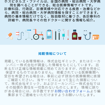
ホスピタルズ・ファイルは、全国の病院・総合病院・大学病
院を調べることができる、総合医療情報サイトです。
診療科目、行政区、診療実績や対応できる疾患・治療などか
ら、病院・総合病院・大学病院情報を探すことができます。
病院の基本情報だけでなく、独自取材に基づき、各診療科の
詳細や、病院長やその他ドクターに関する情報も紹介。
掲載情報について
掲載している各種情報は、株式会社ギミック、またはミーカ
ンパニー株式会社が調査した情報をもとにしています。 出
来るだけ正確な情報掲載に努めておりますが、内容を完全に
保証するものではありません。 掲載されている医療機関へ
受診を希望される場合は、事前に必ず該当の医療機関に直接
ご確認ください。 当サービスによって生じた損害につい
て、株式会社ギミック、およびミーカンパニー株式会社では
その賠償の責任を一切負わないものとします。 情報に誤り
がある場合には、お手数ですが
お問い合わせフォーム
より編
集部までご連絡をいただけますようお願いいたします。