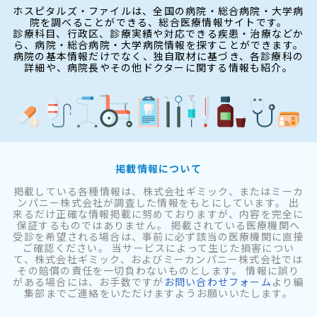
ホスピタルズ・ファイルは、全国の病院・総合病院・大学病
院を調べることができる、総合医療情報サイトです。
診療科目、行政区、診療実績や対応できる疾患・治療などか
ら、病院・総合病院・大学病院情報を探すことができます。
病院の基本情報だけでなく、独自取材に基づき、各診療科の
詳細や、病院長やその他ドクターに関する情報も紹介。
掲載情報について
掲載している各種情報は、株式会社ギミック、またはミーカ
ンパニー株式会社が調査した情報をもとにしています。 出
来るだけ正確な情報掲載に努めておりますが、内容を完全に
保証するものではありません。 掲載されている医療機関へ
受診を希望される場合は、事前に必ず該当の医療機関に直接
ご確認ください。 当サービスによって生じた損害につい
て、株式会社ギミック、およびミーカンパニー株式会社では
その賠償の責任を一切負わないものとします。 情報に誤り
がある場合には、お手数ですが
お問い合わせフォーム
より編
集部までご連絡をいただけますようお願いいたします。