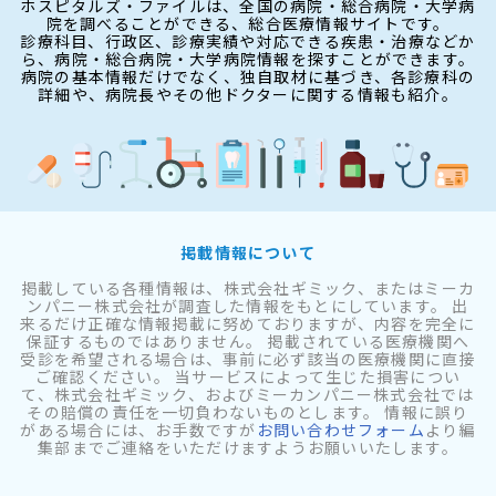
ホスピタルズ・ファイルは、全国の病院・総合病院・大学病
院を調べることができる、総合医療情報サイトです。
診療科目、行政区、診療実績や対応できる疾患・治療などか
ら、病院・総合病院・大学病院情報を探すことができます。
病院の基本情報だけでなく、独自取材に基づき、各診療科の
詳細や、病院長やその他ドクターに関する情報も紹介。
掲載情報について
掲載している各種情報は、株式会社ギミック、またはミーカ
ンパニー株式会社が調査した情報をもとにしています。 出
来るだけ正確な情報掲載に努めておりますが、内容を完全に
保証するものではありません。 掲載されている医療機関へ
受診を希望される場合は、事前に必ず該当の医療機関に直接
ご確認ください。 当サービスによって生じた損害につい
て、株式会社ギミック、およびミーカンパニー株式会社では
その賠償の責任を一切負わないものとします。 情報に誤り
がある場合には、お手数ですが
お問い合わせフォーム
より編
集部までご連絡をいただけますようお願いいたします。