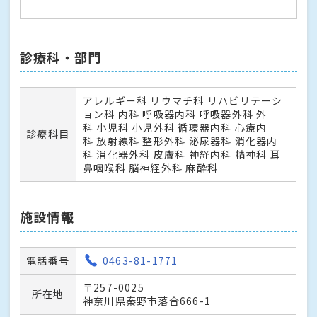
診療科・部門
アレルギー科 リウマチ科 リハビリテーシ
ョン科 内科 呼吸器内科 呼吸器外科 外
科 小児科 小児外科 循環器内科 心療内
診療科目
科 放射線科 整形外科 泌尿器科 消化器内
科 消化器外科 皮膚科 神経内科 精神科 耳
鼻咽喉科 脳神経外科 麻酔科
施設情報
電話番号
0463-81-1771
〒257-0025
所在地
神奈川県秦野市落合666-1