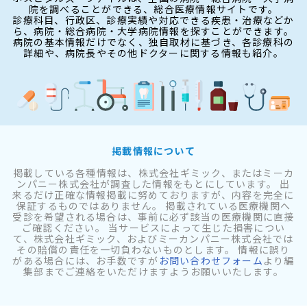
院を調べることができる、総合医療情報サイトです。
診療科目、行政区、診療実績や対応できる疾患・治療などか
ら、病院・総合病院・大学病院情報を探すことができます。
病院の基本情報だけでなく、独自取材に基づき、各診療科の
詳細や、病院長やその他ドクターに関する情報も紹介。
掲載情報について
掲載している各種情報は、株式会社ギミック、またはミーカ
ンパニー株式会社が調査した情報をもとにしています。 出
来るだけ正確な情報掲載に努めておりますが、内容を完全に
保証するものではありません。 掲載されている医療機関へ
受診を希望される場合は、事前に必ず該当の医療機関に直接
ご確認ください。 当サービスによって生じた損害につい
て、株式会社ギミック、およびミーカンパニー株式会社では
その賠償の責任を一切負わないものとします。 情報に誤り
がある場合には、お手数ですが
お問い合わせフォーム
より編
集部までご連絡をいただけますようお願いいたします。