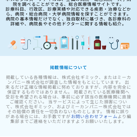
院を調べることができる、総合医療情報サイトです。
診療科目、行政区、診療実績や対応できる疾患・治療などか
ら、病院・総合病院・大学病院情報を探すことができます。
病院の基本情報だけでなく、独自取材に基づき、各診療科の
詳細や、病院長やその他ドクターに関する情報も紹介。
掲載情報について
掲載している各種情報は、株式会社ギミック、またはミーカ
ンパニー株式会社が調査した情報をもとにしています。 出
来るだけ正確な情報掲載に努めておりますが、内容を完全に
保証するものではありません。 掲載されている医療機関へ
受診を希望される場合は、事前に必ず該当の医療機関に直接
ご確認ください。 当サービスによって生じた損害につい
て、株式会社ギミック、およびミーカンパニー株式会社では
その賠償の責任を一切負わないものとします。 情報に誤り
がある場合には、お手数ですが
お問い合わせフォーム
より編
集部までご連絡をいただけますようお願いいたします。