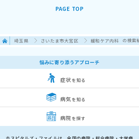
PAGE TOP
埼玉県
さいたま市大宮区
緩和ケア内科
の検索
悩みに寄り添うアプローチ
症状
を知る
病気
を知る
病院
を探す
ホスピタルズ・ファイルは、全国の病院・総合病院・大学病