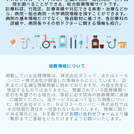
院を調べることができる、総合医療情報サイトです。
診療科目、行政区、診療実績や対応できる疾患・治療などか
ら、病院・総合病院・大学病院情報を探すことができます。
病院の基本情報だけでなく、独自取材に基づき、各診療科の
詳細や、病院長やその他ドクターに関する情報も紹介。
掲載情報について
掲載している各種情報は、株式会社ギミック、またはミーカ
ンパニー株式会社が調査した情報をもとにしています。 出
来るだけ正確な情報掲載に努めておりますが、内容を完全に
保証するものではありません。 掲載されている医療機関へ
受診を希望される場合は、事前に必ず該当の医療機関に直接
ご確認ください。 当サービスによって生じた損害につい
て、株式会社ギミック、およびミーカンパニー株式会社では
その賠償の責任を一切負わないものとします。 情報に誤り
がある場合には、お手数ですが
お問い合わせフォーム
より編
集部までご連絡をいただけますようお願いいたします。