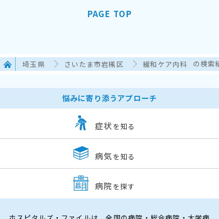
PAGE TOP
埼玉県
さいたま市岩槻区
緩和ケア内科
の検索
悩みに寄り添うアプローチ
症状
を知る
病気
を知る
病院
を探す
ホスピタルズ・ファイルは、全国の病院・総合病院・大学病