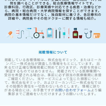
院を調べることができる、総合医療情報サイトです。
診療科目、行政区、診療実績や対応できる疾患・治療などか
ら、病院・総合病院・大学病院情報を探すことができます。
病院の基本情報だけでなく、独自取材に基づき、各診療科の
詳細や、病院長やその他ドクターに関する情報も紹介。
掲載情報について
掲載している各種情報は、株式会社ギミック、またはミーカ
ンパニー株式会社が調査した情報をもとにしています。 出
来るだけ正確な情報掲載に努めておりますが、内容を完全に
保証するものではありません。 掲載されている医療機関へ
受診を希望される場合は、事前に必ず該当の医療機関に直接
ご確認ください。 当サービスによって生じた損害につい
て、株式会社ギミック、およびミーカンパニー株式会社では
その賠償の責任を一切負わないものとします。 情報に誤り
がある場合には、お手数ですが
お問い合わせフォーム
より編
集部までご連絡をいただけますようお願いいたします。