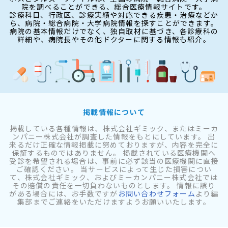
院を調べることができる、総合医療情報サイトです。
診療科目、行政区、診療実績や対応できる疾患・治療などか
ら、病院・総合病院・大学病院情報を探すことができます。
病院の基本情報だけでなく、独自取材に基づき、各診療科の
詳細や、病院長やその他ドクターに関する情報も紹介。
掲載情報について
掲載している各種情報は、株式会社ギミック、またはミーカ
ンパニー株式会社が調査した情報をもとにしています。 出
来るだけ正確な情報掲載に努めておりますが、内容を完全に
保証するものではありません。 掲載されている医療機関へ
受診を希望される場合は、事前に必ず該当の医療機関に直接
ご確認ください。 当サービスによって生じた損害につい
て、株式会社ギミック、およびミーカンパニー株式会社では
その賠償の責任を一切負わないものとします。 情報に誤り
がある場合には、お手数ですが
お問い合わせフォーム
より編
集部までご連絡をいただけますようお願いいたします。