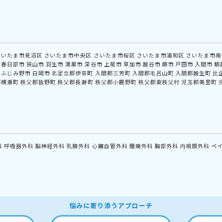
さいたま市見沼区
さいたま市中央区
さいたま市桜区
さいたま市浦和区
さいたま市南
春日部市
狭山市
羽生市
鴻巣市
深谷市
上尾市
草加市
越谷市
蕨市
戸田市
入間市
朝
ふじみ野市
白岡市
北足立郡伊奈町
入間郡三芳町
入間郡毛呂山町
入間郡越生町
比
郡横瀬町
秩父郡皆野町
秩父郡長瀞町
秩父郡小鹿野町
秩父郡東秩父村
児玉郡美里町
科
呼吸器外科
脳神経外科
乳腺外科
心臓血管外科
腫瘍外科
胸部外科
内視鏡外科
ペ
悩みに寄り添うアプローチ