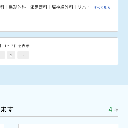
児科
整形外科
泌尿器科
脳神経外科
リハビリテーション科
すべて見る
中 1～2件を表示
1
ます
4
件