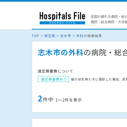
全国の頼れる病院・総
病院・総合病院・大学病院
TOP
埼玉県
志木市
外科
の検索結果
志木市の外科
の病院・総
選定療養費について
選定療養費あり
紹介状を持たずに受診した場合、診
2
件中
1〜2件を表示