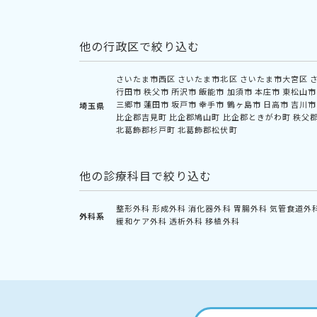
他の行政区で絞り込む
さいたま市西区
さいたま市北区
さいたま市大宮区
行田市
秩父市
所沢市
飯能市
加須市
本庄市
東松山市
三郷市
蓮田市
坂戸市
幸手市
鶴ヶ島市
日高市
吉川市
埼玉県
比企郡吉見町
比企郡鳩山町
比企郡ときがわ町
秩父
北葛飾郡杉戸町
北葛飾郡松伏町
他の診療科目で絞り込む
整形外科
形成外科
消化器外科
胃腸外科
気管食道外
外科系
緩和ケア外科
透析外科
移植外科