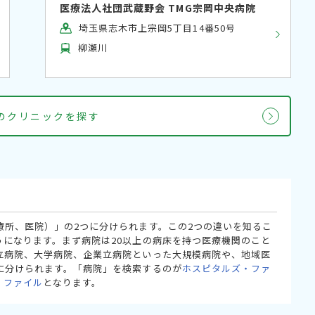
医療法人社団武蔵野会 TMG宗岡中央病院
埼玉県志木市上宗岡5丁目14番50号
柳瀬川
科のクリニックを探す
療所、医院）」の2つに分けられます。この2つの違いを知るこ
うになります。まず病院は20以上の病床を持つ医療機関のこと
立病院、大学病院、企業立病院といった大規模病院や、地域医
に分けられます。「病院」を検索するのが
ホスピタルズ・ファ
・ファイル
となります。