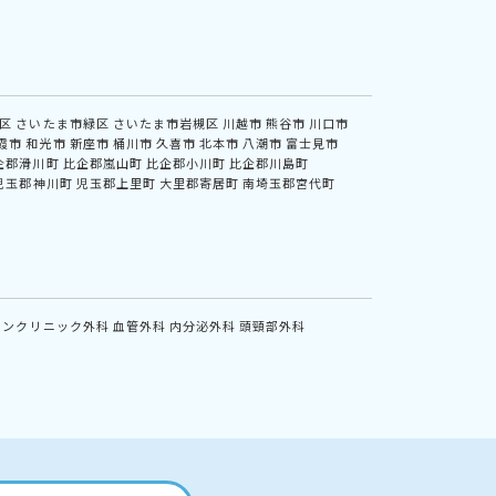
区
さいたま市緑区
さいたま市岩槻区
川越市
熊谷市
川口市
霞市
和光市
新座市
桶川市
久喜市
北本市
八潮市
富士見市
企郡滑川町
比企郡嵐山町
比企郡小川町
比企郡川島町
児玉郡神川町
児玉郡上里町
大里郡寄居町
南埼玉郡宮代町
インクリニック外科
血管外科
内分泌外科
頭頸部外科