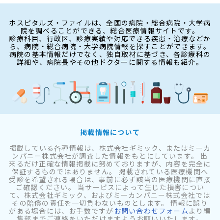
ホスピタルズ・ファイルは、全国の病院・総合病院・大学病
院を調べることができる、総合医療情報サイトです。
診療科目、行政区、診療実績や対応できる疾患・治療などか
ら、病院・総合病院・大学病院情報を探すことができます。
病院の基本情報だけでなく、独自取材に基づき、各診療科の
詳細や、病院長やその他ドクターに関する情報も紹介。
掲載情報について
掲載している各種情報は、株式会社ギミック、またはミーカ
ンパニー株式会社が調査した情報をもとにしています。 出
来るだけ正確な情報掲載に努めておりますが、内容を完全に
保証するものではありません。 掲載されている医療機関へ
受診を希望される場合は、事前に必ず該当の医療機関に直接
ご確認ください。 当サービスによって生じた損害につい
て、株式会社ギミック、およびミーカンパニー株式会社では
その賠償の責任を一切負わないものとします。 情報に誤り
がある場合には、お手数ですが
お問い合わせフォーム
より編
集部までご連絡をいただけますようお願いいたします。