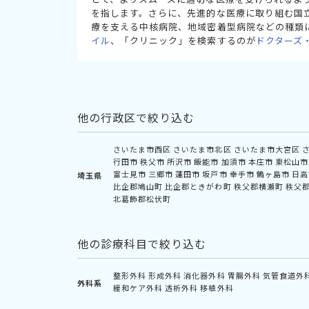
を指します。さらに、先進的な医療に取り組む国
療を支える中核病院、地域密着型病院などの種類
イル
、「クリニック」を検索するのが
ドクターズ
他の行政区で絞り込む
さいたま市西区
さいたま市北区
さいたま市大宮区
行田市
秩父市
所沢市
飯能市
加須市
本庄市
東松山市
富士見市
三郷市
蓮田市
坂戸市
幸手市
鶴ヶ島市
日高
埼玉県
比企郡鳩山町
比企郡ときがわ町
秩父郡横瀬町
秩父
北葛飾郡松伏町
他の診療科目で絞り込む
整形外科
形成外科
消化器外科
胃腸外科
気管食道外
外科系
緩和ケア外科
透析外科
移植外科