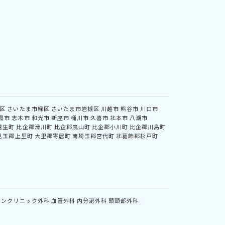
区
さいたま市緑区
さいたま市岩槻区
川越市
熊谷市
川口市
霞市
志木市
和光市
新座市
桶川市
久喜市
北本市
八潮市
越生町
比企郡滑川町
比企郡嵐山町
比企郡小川町
比企郡川島町
児玉郡上里町
大里郡寄居町
南埼玉郡宮代町
北葛飾郡杉戸町
インクリニック外科
血管外科
内分泌外科
頭頸部外科