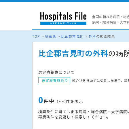
全国の頼れる病院・総
病院・総合病院・大学病院
TOP
埼玉県
比企郡吉見町
外科
の検索結果
比企郡吉見町の外科
の病
選定療養費について
選定療養費あり
紹介状を持たずに受診した場合、診
0
件中
1〜0件を表示
検索条件に当てはまる病院・総合病院・大学病院
再度条件を変更して検索してください。