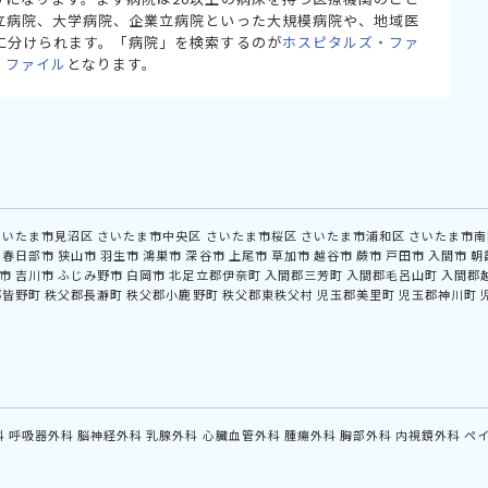
立病院、大学病院、企業立病院といった大規模病院や、地域医
に分けられます。「病院」を検索するのが
ホスピタルズ・ファ
・ファイル
となります。
さいたま市見沼区
さいたま市中央区
さいたま市桜区
さいたま市浦和区
さいたま市南
春日部市
狭山市
羽生市
鴻巣市
深谷市
上尾市
草加市
越谷市
蕨市
戸田市
入間市
朝
市
吉川市
ふじみ野市
白岡市
北足立郡伊奈町
入間郡三芳町
入間郡毛呂山町
入間郡
郡皆野町
秩父郡長瀞町
秩父郡小鹿野町
秩父郡東秩父村
児玉郡美里町
児玉郡神川町
科
呼吸器外科
脳神経外科
乳腺外科
心臓血管外科
腫瘍外科
胸部外科
内視鏡外科
ペ