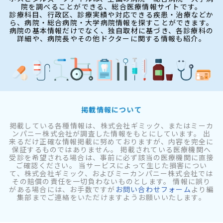
院を調べることができる、総合医療情報サイトです。
診療科目、行政区、診療実績や対応できる疾患・治療などか
ら、病院・総合病院・大学病院情報を探すことができます。
病院の基本情報だけでなく、独自取材に基づき、各診療科の
詳細や、病院長やその他ドクターに関する情報も紹介。
掲載情報について
掲載している各種情報は、株式会社ギミック、またはミーカ
ンパニー株式会社が調査した情報をもとにしています。 出
来るだけ正確な情報掲載に努めておりますが、内容を完全に
保証するものではありません。 掲載されている医療機関へ
受診を希望される場合は、事前に必ず該当の医療機関に直接
ご確認ください。 当サービスによって生じた損害につい
て、株式会社ギミック、およびミーカンパニー株式会社では
その賠償の責任を一切負わないものとします。 情報に誤り
がある場合には、お手数ですが
お問い合わせフォーム
より編
集部までご連絡をいただけますようお願いいたします。