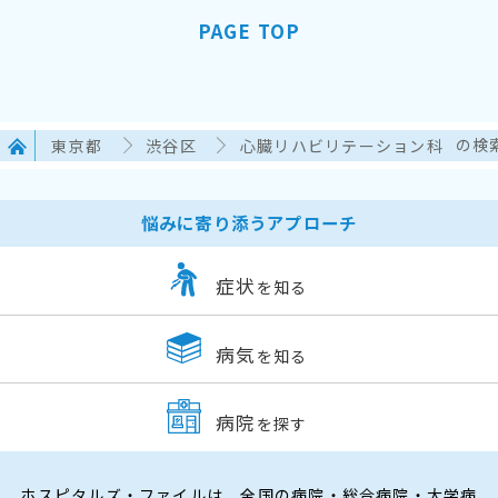
PAGE TOP
東京都
渋谷区
心臓リハビリテーション科
の検
悩みに寄り添うアプローチ
症状
を知る
病気
を知る
病院
を探す
ホスピタルズ・ファイルは、全国の病院・総合病院・大学病