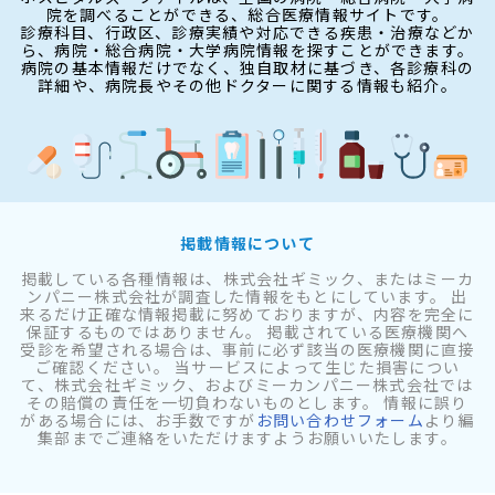
院を調べることができる、総合医療情報サイトです。
診療科目、行政区、診療実績や対応できる疾患・治療などか
ら、病院・総合病院・大学病院情報を探すことができます。
病院の基本情報だけでなく、独自取材に基づき、各診療科の
詳細や、病院長やその他ドクターに関する情報も紹介。
掲載情報について
掲載している各種情報は、株式会社ギミック、またはミーカ
ンパニー株式会社が調査した情報をもとにしています。 出
来るだけ正確な情報掲載に努めておりますが、内容を完全に
保証するものではありません。 掲載されている医療機関へ
受診を希望される場合は、事前に必ず該当の医療機関に直接
ご確認ください。 当サービスによって生じた損害につい
て、株式会社ギミック、およびミーカンパニー株式会社では
その賠償の責任を一切負わないものとします。 情報に誤り
がある場合には、お手数ですが
お問い合わせフォーム
より編
集部までご連絡をいただけますようお願いいたします。