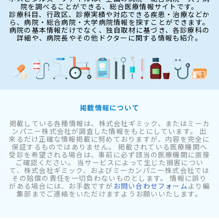
院を調べることができる、総合医療情報サイトです。
診療科目、行政区、診療実績や対応できる疾患・治療などか
ら、病院・総合病院・大学病院情報を探すことができます。
病院の基本情報だけでなく、独自取材に基づき、各診療科の
詳細や、病院長やその他ドクターに関する情報も紹介。
掲載情報について
掲載している各種情報は、株式会社ギミック、またはミーカ
ンパニー株式会社が調査した情報をもとにしています。 出
来るだけ正確な情報掲載に努めておりますが、内容を完全に
保証するものではありません。 掲載されている医療機関へ
受診を希望される場合は、事前に必ず該当の医療機関に直接
ご確認ください。 当サービスによって生じた損害につい
て、株式会社ギミック、およびミーカンパニー株式会社では
その賠償の責任を一切負わないものとします。 情報に誤り
がある場合には、お手数ですが
お問い合わせフォーム
より編
集部までご連絡をいただけますようお願いいたします。