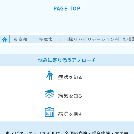
PAGE TOP
東京都
多摩市
心臓リハビリテーション科
の検
悩みに寄り添うアプローチ
症状
を知る
病気
を知る
病院
を探す
ホスピタルズ・ファイルは、全国の病院・総合病院・大学病