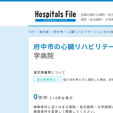
全国の頼れる病院・総
病院・総合病院・大学病院
TOP
東京都
府中市
心臓リハビリテーション科
の
府中市の心臓リハビリテ
学病院
選定療養費について
選定療養費あり
紹介状を持たずに受診した場合、診
0
件中
1〜0件を表示
検索条件に当てはまる病院・総合病院・大学病院
再度条件を変更して検索してください。