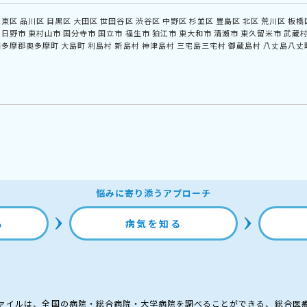
江東区
品川区
目黒区
大田区
世田谷区
渋谷区
中野区
杉並区
豊島区
北区
荒川区
板橋
日野市
東村山市
国分寺市
国立市
福生市
狛江市
東大和市
清瀬市
東久留米市
武蔵
西多摩郡奥多摩町
大島町
利島村
新島村
神津島村
三宅島三宅村
御蔵島村
八丈島八丈
悩みに寄り添うアプローチ
る
病気を知る
ァイルは、全国の病院・総合病院・大学病院を調べることができる、総合医