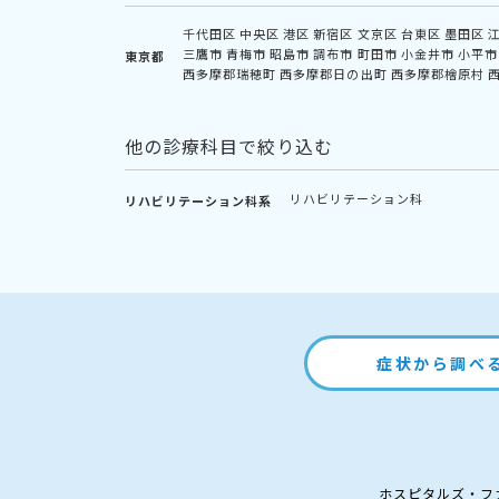
千代田区
中央区
港区
新宿区
文京区
台東区
墨田区
三鷹市
青梅市
昭島市
調布市
町田市
小金井市
小平市
東京都
西多摩郡瑞穂町
西多摩郡日の出町
西多摩郡檜原村
他の診療科目で絞り込む
リハビリテーション科
リハビリテーション科系
症状から調べ
ホスピタルズ・フ