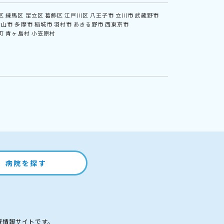
区
練馬区
足立区
葛飾区
江戸川区
八王子市
立川市
武蔵野市
村山市
多摩市
稲城市
羽村市
あきる野市
西東京市
町
青ヶ島村
小笠原村
病院を探す
療情報サイトです。