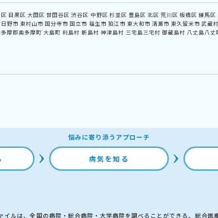
川区
目黒区
大田区
世田谷区
渋谷区
中野区
杉並区
豊島区
北区
荒川区
板橋区
練馬区
日野市
東村山市
国分寺市
国立市
福生市
狛江市
東大和市
清瀬市
東久留米市
武蔵
西多摩郡奥多摩町
大島町
利島村
新島村
神津島村
三宅島三宅村
御蔵島村
八丈島八丈
悩みに寄り添うアプローチ
る
病気を知る
ァイルは、全国の病院・総合病院・大学病院を調べることができる、総合医