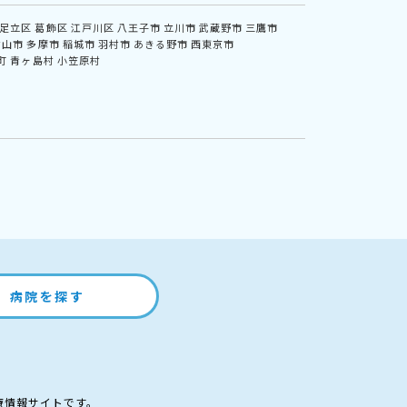
足立区
葛飾区
江戸川区
八王子市
立川市
武蔵野市
三鷹市
村山市
多摩市
稲城市
羽村市
あきる野市
西東京市
町
青ヶ島村
小笠原村
病院を探す
療情報サイトです。