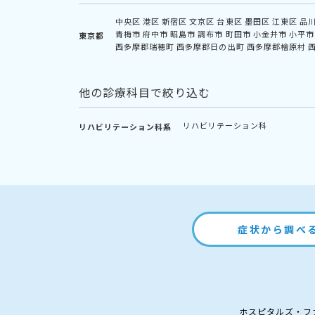
中央区
港区
新宿区
文京区
台東区
墨田区
江東区
品
青梅市
府中市
昭島市
調布市
町田市
小金井市
小平市
東京都
西多摩郡瑞穂町
西多摩郡日の出町
西多摩郡檜原村
他の診療科目で絞り込む
リハビリテーション科
リハビリテーション科系
症状から調べ
ホスピタルズ・フ