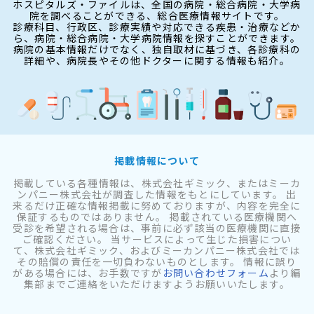
ホスピタルズ・ファイルは、全国の病院・総合病院・大学病
院を調べることができる、総合医療情報サイトです。
診療科目、行政区、診療実績や対応できる疾患・治療などか
ら、病院・総合病院・大学病院情報を探すことができます。
病院の基本情報だけでなく、独自取材に基づき、各診療科の
詳細や、病院長やその他ドクターに関する情報も紹介。
掲載情報について
掲載している各種情報は、株式会社ギミック、またはミーカ
ンパニー株式会社が調査した情報をもとにしています。 出
来るだけ正確な情報掲載に努めておりますが、内容を完全に
保証するものではありません。 掲載されている医療機関へ
受診を希望される場合は、事前に必ず該当の医療機関に直接
ご確認ください。 当サービスによって生じた損害につい
て、株式会社ギミック、およびミーカンパニー株式会社では
その賠償の責任を一切負わないものとします。 情報に誤り
がある場合には、お手数ですが
お問い合わせフォーム
より編
集部までご連絡をいただけますようお願いいたします。