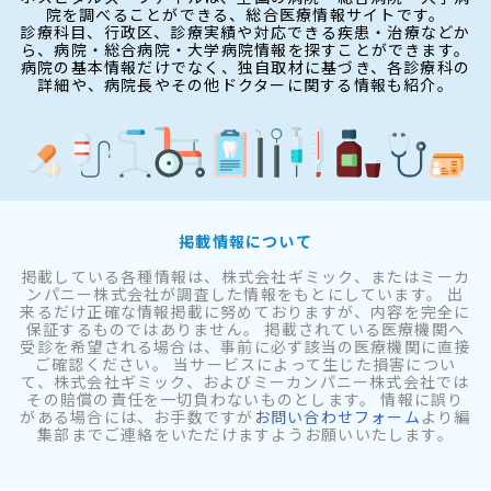
院を調べることができる、総合医療情報サイトです。
診療科目、行政区、診療実績や対応できる疾患・治療などか
ら、病院・総合病院・大学病院情報を探すことができます。
病院の基本情報だけでなく、独自取材に基づき、各診療科の
詳細や、病院長やその他ドクターに関する情報も紹介。
掲載情報について
掲載している各種情報は、株式会社ギミック、またはミーカ
ンパニー株式会社が調査した情報をもとにしています。 出
来るだけ正確な情報掲載に努めておりますが、内容を完全に
保証するものではありません。 掲載されている医療機関へ
受診を希望される場合は、事前に必ず該当の医療機関に直接
ご確認ください。 当サービスによって生じた損害につい
て、株式会社ギミック、およびミーカンパニー株式会社では
その賠償の責任を一切負わないものとします。 情報に誤り
がある場合には、お手数ですが
お問い合わせフォーム
より編
集部までご連絡をいただけますようお願いいたします。