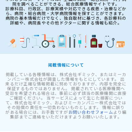
院を調べることができる、総合医療情報サイトです。
診療科目、行政区、診療実績や対応できる疾患・治療などか
ら、病院・総合病院・大学病院情報を探すことができます。
病院の基本情報だけでなく、独自取材に基づき、各診療科の
詳細や、病院長やその他ドクターに関する情報も紹介。
掲載情報について
掲載している各種情報は、株式会社ギミック、またはミーカ
ンパニー株式会社が調査した情報をもとにしています。 出
来るだけ正確な情報掲載に努めておりますが、内容を完全に
保証するものではありません。 掲載されている医療機関へ
受診を希望される場合は、事前に必ず該当の医療機関に直接
ご確認ください。 当サービスによって生じた損害につい
て、株式会社ギミック、およびミーカンパニー株式会社では
その賠償の責任を一切負わないものとします。 情報に誤り
がある場合には、お手数ですが
お問い合わせフォーム
より編
集部までご連絡をいただけますようお願いいたします。