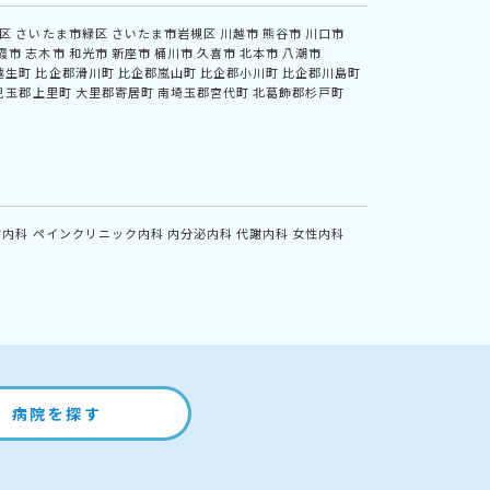
区
さいたま市緑区
さいたま市岩槻区
川越市
熊谷市
川口市
霞市
志木市
和光市
新座市
桶川市
久喜市
北本市
八潮市
越生町
比企郡滑川町
比企郡嵐山町
比企郡小川町
比企郡川島町
児玉郡上里町
大里郡寄居町
南埼玉郡宮代町
北葛飾郡杉戸町
方内科
ペインクリニック内科
内分泌内科
代謝内科
女性内科
病院を探す