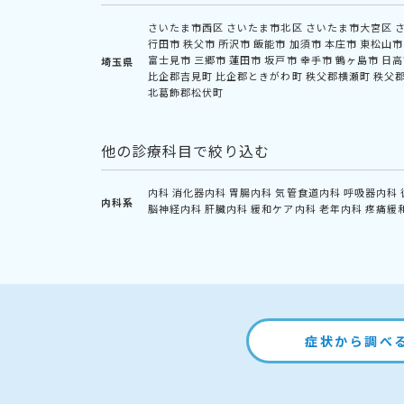
さいたま市西区
さいたま市北区
さいたま市大宮区
行田市
秩父市
所沢市
飯能市
加須市
本庄市
東松山市
富士見市
三郷市
蓮田市
坂戸市
幸手市
鶴ヶ島市
日高
埼玉県
比企郡吉見町
比企郡ときがわ町
秩父郡横瀬町
秩父
北葛飾郡松伏町
他の診療科目で絞り込む
内科
消化器内科
胃腸内科
気管食道内科
呼吸器内科
内科系
脳神経内科
肝臓内科
緩和ケア内科
老年内科
疼痛緩
症状から調べ