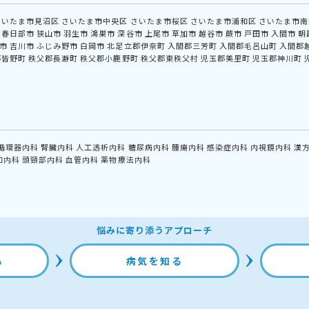
さいたま市見沼区
さいたま市中央区
さいたま市桜区
さいたま市浦和区
さいたま市南
春日部市
狭山市
羽生市
鴻巣市
深谷市
上尾市
草加市
越谷市
蕨市
戸田市
入間市
朝
市
吉川市
ふじみ野市
白岡市
北足立郡伊奈町
入間郡三芳町
入間郡毛呂山町
入間郡
郡皆野町
秩父郡長瀞町
秩父郡小鹿野町
秩父郡東秩父村
児玉郡美里町
児玉郡神川町
循環器内科
腎臓内科
人工透析内科
糖尿病内科
腫瘍内科
感染症内科
内視鏡内科
漢
和内科
頭頸部内科
血管内科
薬物療法内科
悩みに寄り添うアプローチ
る
病気を知る