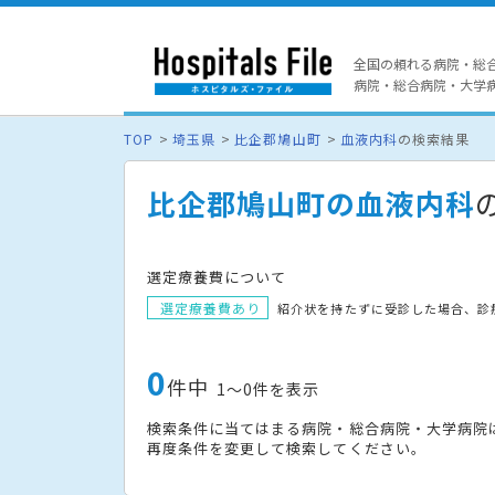
全国の頼れる病院・総
病院・総合病院・大学病院
TOP
埼玉県
比企郡鳩山町
血液内科
の検索結果
比企郡鳩山町の血液内科
選定療養費について
選定療養費あり
紹介状を持たずに受診した場合、診
0
件中
1〜0件を表示
検索条件に当てはまる病院・総合病院・大学病院
再度条件を変更して検索してください。