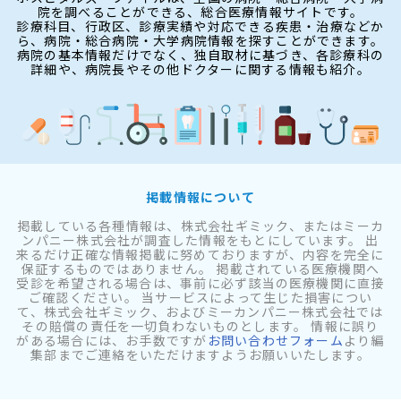
院を調べることができる、総合医療情報サイトです。
診療科目、行政区、診療実績や対応できる疾患・治療などか
ら、病院・総合病院・大学病院情報を探すことができます。
病院の基本情報だけでなく、独自取材に基づき、各診療科の
詳細や、病院長やその他ドクターに関する情報も紹介。
掲載情報について
掲載している各種情報は、株式会社ギミック、またはミーカ
ンパニー株式会社が調査した情報をもとにしています。 出
来るだけ正確な情報掲載に努めておりますが、内容を完全に
保証するものではありません。 掲載されている医療機関へ
受診を希望される場合は、事前に必ず該当の医療機関に直接
ご確認ください。 当サービスによって生じた損害につい
て、株式会社ギミック、およびミーカンパニー株式会社では
その賠償の責任を一切負わないものとします。 情報に誤り
がある場合には、お手数ですが
お問い合わせフォーム
より編
集部までご連絡をいただけますようお願いいたします。