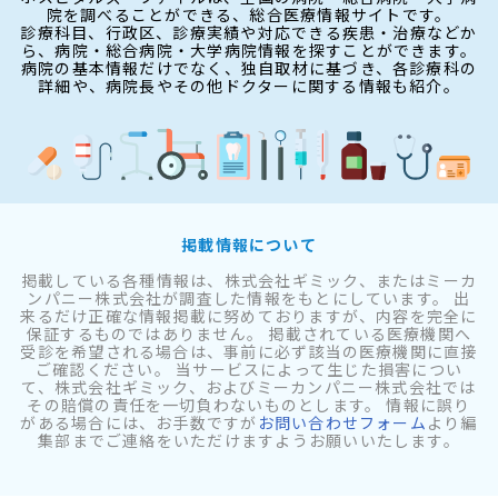
院を調べることができる、総合医療情報サイトです。
診療科目、行政区、診療実績や対応できる疾患・治療などか
ら、病院・総合病院・大学病院情報を探すことができます。
病院の基本情報だけでなく、独自取材に基づき、各診療科の
詳細や、病院長やその他ドクターに関する情報も紹介。
掲載情報について
掲載している各種情報は、株式会社ギミック、またはミーカ
ンパニー株式会社が調査した情報をもとにしています。 出
来るだけ正確な情報掲載に努めておりますが、内容を完全に
保証するものではありません。 掲載されている医療機関へ
受診を希望される場合は、事前に必ず該当の医療機関に直接
ご確認ください。 当サービスによって生じた損害につい
て、株式会社ギミック、およびミーカンパニー株式会社では
その賠償の責任を一切負わないものとします。 情報に誤り
がある場合には、お手数ですが
お問い合わせフォーム
より編
集部までご連絡をいただけますようお願いいたします。